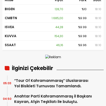
Hisse
Fiyat
Fark
Saat
BIGEN
128,70
%10
18:10
CMBTN
1.685,00
%9.99
18:10
ISVEA
44,28
%9.99
18:10
KUVVA
154,30
%9.98
18:10
SSAAT
46,16
%9.96
18:10
İlginizi Çekebilir
“Tour Of Kahramanmaraş” Uluslararası
05:03
Yol Bisikleti Turnuvası Tamamlandı.
Anahtar Parti Kahramanmaraş İl Başkanı
04:50
Kayıran, Afşin Teşkilatı ile buluştu.