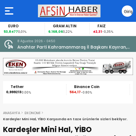
Giriş
Yap
GRAM ALTIN
FAİZ
GÜMÜŞ
6.168,06
42,31
88,60
01%
0,22%
-0,35%
1,07%
8 Ağustos 2026 - 04:50
ikleti
Anahtar Parti Kahramanmaraş İl Başkanı Kayıran,
Afşin Teşkilatı ile buluştu.
Binance Coin
XRP
564,17
1,09
-0.80%
-2.50%
ANASAYFA
EKONOMİ
Kardeşler Mini Hal, YİBO Karşısında en taze ürünlerle sizleri bekliyor.
Kardeşler Mini Hal, YİBO