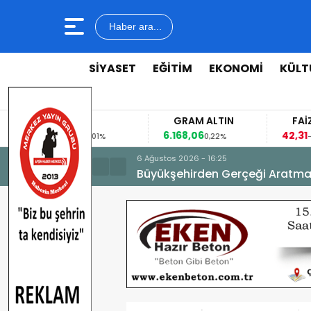
Haber ara...
SİYASET
EĞİTİM
EKONOMİ
KÜLT
GRAM ALTIN
FAİZ
6.168,06
42,31
8
1%
0,22%
-0,35%
6 Ağustos 2026 - 16:25
Büyükşehirden Gerçeği Aratma