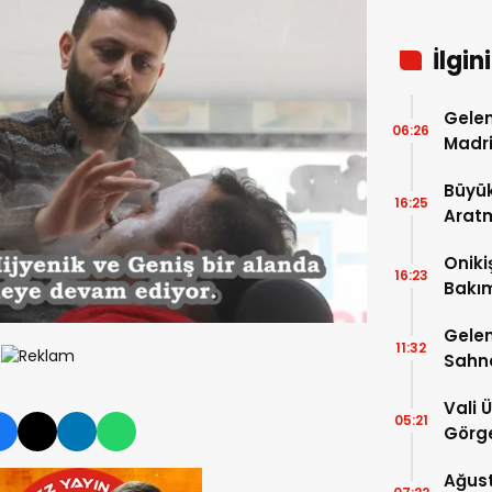
İlgin
Gelen
06:26
Madri
Büyük
16:25
Arat
Tatbi
Oniki
16:23
Bakım
kayıt
Gelen
11:32
Sahn
Vali 
05:21
Görge
Müdür
Ağust