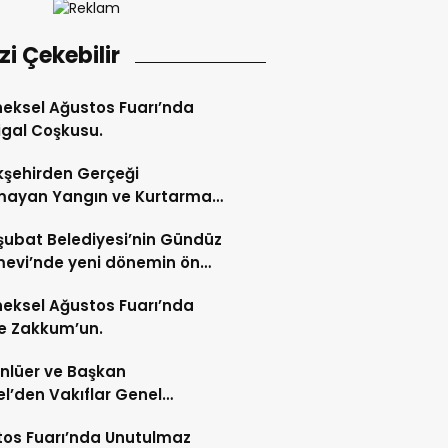
izi Çekebilir
eksel Ağustos Fuarı’nda
gal Coşkusu.
şehirden Gerçeği
mayan Yangın ve Kurtarma
katı.
şubat Belediyesi’nin Gündüz
evi’nde yeni dönemin ön
ları başladı.
eksel Ağustos Fuarı’nda
e Zakkum’un.
Ünlüer ve Başkan
l’den Vakıflar Genel
lüğü’ne ziyaret.
os Fuarı’nda Unutulmaz