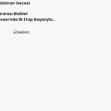
blüman Gecesi.
ararası Bisiklet
vası’nda İlk Etap Başarıyla
mlandı.