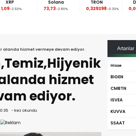
Solana
TRON
Dogecoin
73,73
0,329298
0,069368
-2.80%
-0.30%
-0.50%
Artanlar
 bir alanda hizmet vermeye devam ediyor.
,Temiz,Hijyenik
Hisse
 alanda hizmet
BIGEN
CMBTN
vam ediyor.
ISVEA
10:35
-
kez okundu
KUVVA
SSAAT