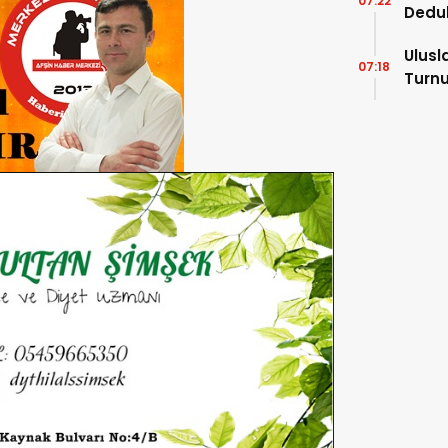
07:22
Dedu
Ulusl
07:18
Turnu
Tama