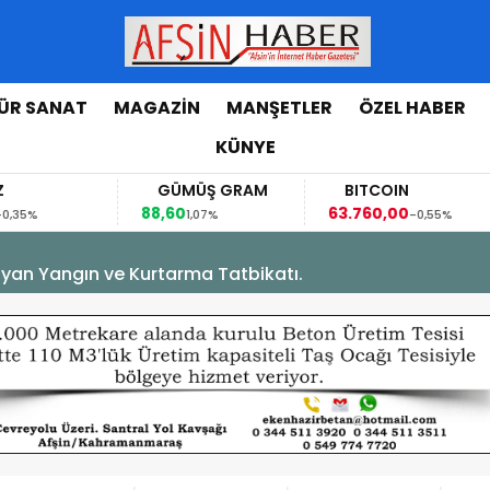
ÜR SANAT
MAGAZİN
MANŞETLER
ÖZEL HABER
KÜNYE
GÜMÜŞ GRAM
BITCOIN
GBP/TRY
8,60
63.760,00
63,1184
1,07%
-0,55%
0,07%
yan Yangın ve Kurtarma Tatbikatı.