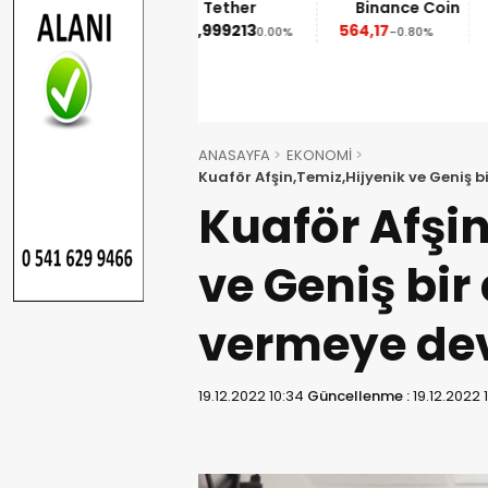
m
Tether
Binance Coin
XRP
0,999213
564,17
1,09
0%
0.00%
-0.80%
-2.50%
ANASAYFA
EKONOMİ
Kuaför Afşin,Temiz,Hijyenik ve Geniş
Kuaför Afşin
ve Geniş bir
vermeye de
19.12.2022 10:34
Güncellenme :
19.12.2022 