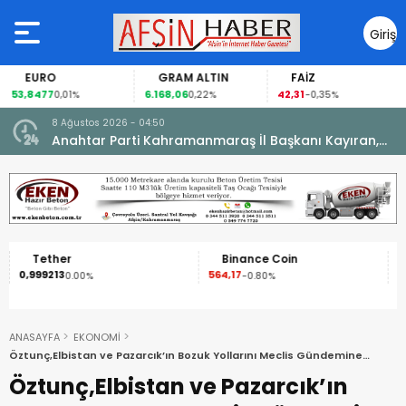
Giriş
Yap
EURO
GRAM ALTIN
FAİZ
53,8477
6.168,06
42,31
0,01%
0,22%
-0,35%
8 Ağustos 2026 - 04:50
ikleti
Anahtar Parti Kahramanmaraş İl Başkanı Kayıran,
Afşin Teşkilatı ile buluştu.
Tether
Binance Coin
0,999213
564,17
1
0.00%
-0.80%
ANASAYFA
EKONOMİ
Öztunç,Elbistan ve Pazarcık’ın Bozuk Yollarını Meclis Gündemine
Taşıdı!
Öztunç,Elbistan ve Pazarcık’ın