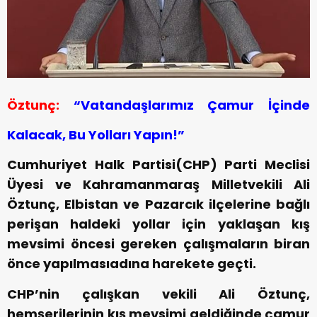
Öztunç:
“Vatandaşlarımız Çamur İçinde
Kalacak, Bu Yolları Yapın!”
Cumhuriyet Halk Partisi(CHP) Parti Meclisi
Üyesi ve Kahramanmaraş Milletvekili Ali
Öztunç, Elbistan ve Pazarcık ilçelerine bağlı
perişan haldeki yollar için yaklaşan kış
mevsimi öncesi gereken çalışmaların biran
önce yapılmasıadına harekete geçti.
CHP’nin çalışkan vekili Ali Öztunç,
hemşerilerinin kış mevsimi geldiğinde çamur