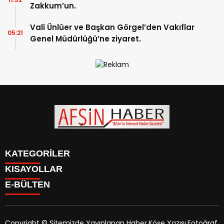
Zakkum’un.
Vali Ünlüer ve Başkan Görgel’den Vakıflar
05:21
Genel Müdürlüğü’ne ziyaret.
KATEGORİLER
KISAYOLLAR
SİYASET
E-BÜLTEN
EĞİTİM
SİYASET
EKONOMİ
EĞİTİM
KÜLTÜR SANAT
EKONOMİ
MAGAZİN
Copyright © Sitemizde Yayınlanan Haber,Köşe Yazısı,Fotoğraf