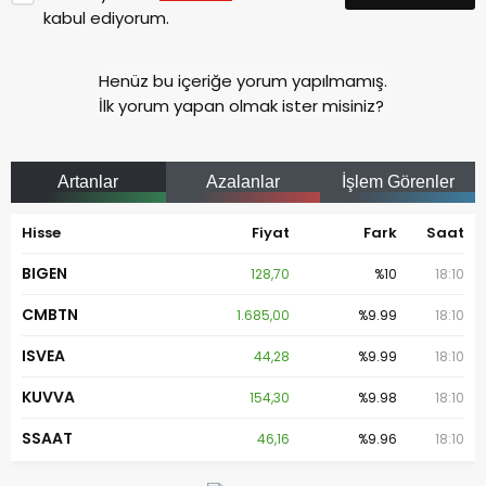
kabul ediyorum.
Henüz bu içeriğe yorum yapılmamış.
İlk yorum yapan olmak ister misiniz?
Artanlar
Azalanlar
İşlem Görenler
Hisse
Fiyat
Fark
Saat
BIGEN
128,70
%10
18:10
CMBTN
1.685,00
%9.99
18:10
ISVEA
44,28
%9.99
18:10
KUVVA
154,30
%9.98
18:10
SSAAT
46,16
%9.96
18:10