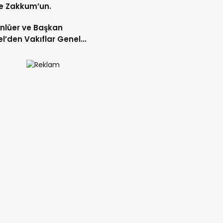
e Zakkum’un.
Ünlüer ve Başkan
l’den Vakıflar Genel
lüğü’ne ziyaret.