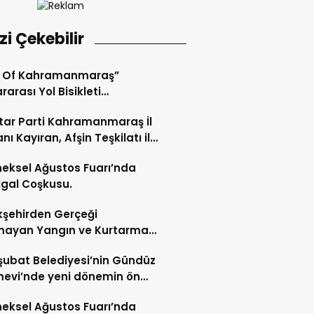
izi Çekebilir
r Of Kahramanmaraş”
rarası Yol Bisikleti
uvası Tamamlandı.
ar Parti Kahramanmaraş İl
nı Kayıran, Afşin Teşkilatı ile
tu.
eksel Ağustos Fuarı’nda
gal Coşkusu.
şehirden Gerçeği
mayan Yangın ve Kurtarma
katı.
şubat Belediyesi’nin Gündüz
evi’nde yeni dönemin ön
ları başladı.
eksel Ağustos Fuarı’nda