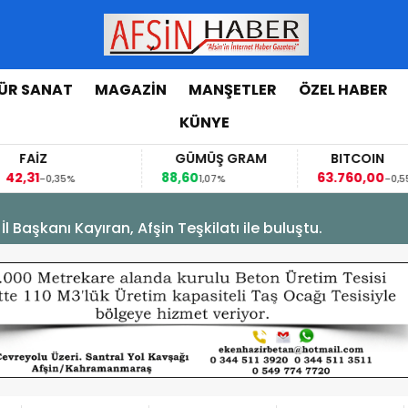
ÜR SANAT
MAGAZİN
MANŞETLER
ÖZEL HABER
KÜNYE
FAİZ
GÜMÜŞ GRAM
BITCOIN
,31
88,60
63.760,00
-0,35%
1,07%
-0,55%
Başkanı Kayıran, Afşin Teşkilatı ile buluştu.