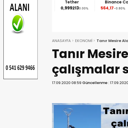
Ethereum
Tether
Binance Coin
1.852,95
0,999213
564,17
%
-1.90%
0.00%
-0.80%
ANASAYFA
EKONOMİ
Tanır Mesire Al
Tanır Mesir
çalışmalar 
17.09.2020 08:59
Güncellenme :
17.09.2020