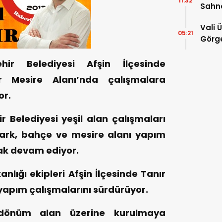
11:32
Sahn
Vali 
05:21
Görge
Müdür
ir Belediyesi Afşin İlçesinde
r Mesire Alanı’nda çalışmalara
or.
Belediyesi yeşil alan çalışmaları
ark, bahçe ve mesire alanı yapım
rak devam ediyor.
anlığı ekipleri Afşin İlçesinde Tanır
yapım çalışmalarını sürdürüyor.
 dönüm alan üzerine kurulmaya