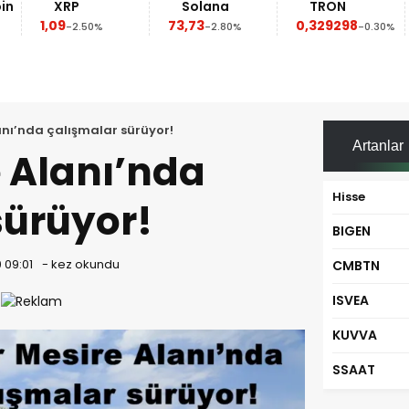
XRP
Solana
TRON
1,09
73,73
0,329298
-2.50%
-2.80%
-0.30%
anı’nda çalışmalar sürüyor!
Artanlar
e Alanı’nda
Hisse
sürüyor!
BIGEN
 09:01
-
kez okundu
CMBTN
ISVEA
KUVVA
SSAAT