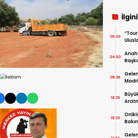
İlgin
“Tou
05:03
Ulusla
Turn
Anaht
04:50
Başka
buluş
Gelen
06:26
Madri
Büyük
16:25
Arat
Tatbi
Oniki
16:23
Bakım
kayıt
Gelen