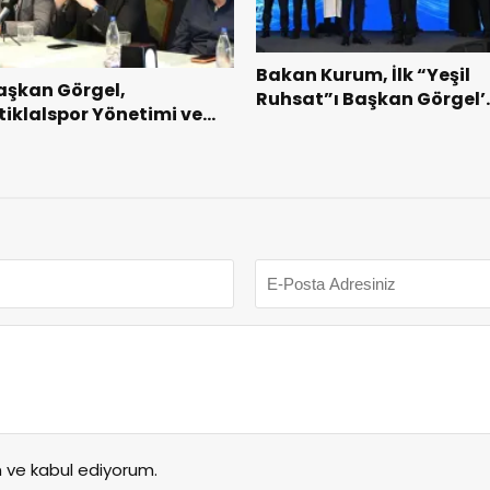
Bakan Kurum, İlk “Yeşil
aşkan Görgel,
Ruhsat”ı Başkan Görgel’
stiklalspor Yönetimi ve
Takdim Etti.
utbolcularıyla Bir Araya
eldi.
ve kabul ediyorum.