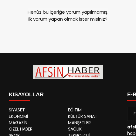
Henüz bu içeriğe yorum yapılmamış.
İlk yorum yapan olmak ister misiniz?
KISAYOLLAR
E-
SİYASET
EĞİTİM
EKONOMİ
KÜLTÜR SANAT
MAGAZİN
MANŞETLER
afs
ÖZEL HABER
SAĞLIK
habe
SPOR
TEKNOLOJİ