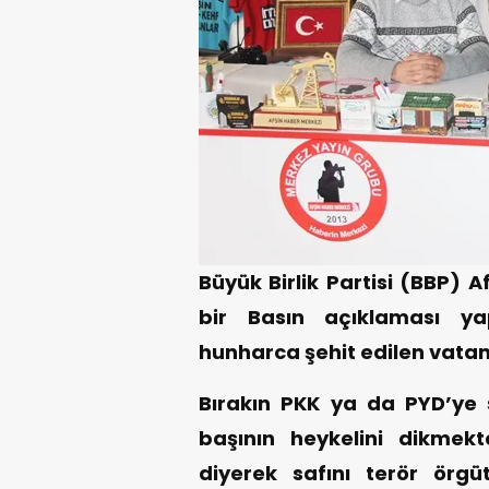
Büyük Birlik Partisi (BBP) A
bir Basın açıklaması ya
hunharca şehit edilen vata
Bırakın PKK ya da PYD’ye sı
başının heykelini dikmek
diyerek safını terör ör