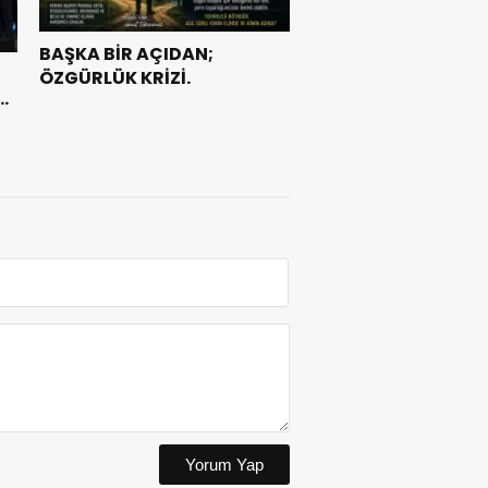
BAŞKA BİR AÇIDAN;
ÖZGÜRLÜK KRİZİ.
e
Yorum Yap