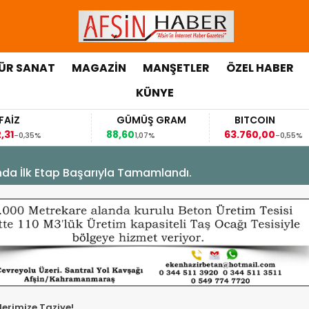
ÜR SANAT
MAGAZİN
MANŞETLER
ÖZEL HABER
KÜNYE
AİZ
GÜMÜŞ GRAM
BITCOIN
31
88,60
63.760,00
-0,35%
1,07%
-0,55%
’nda İlk Etap Başarıyla Tamamlandı.
lerimize Taziye!