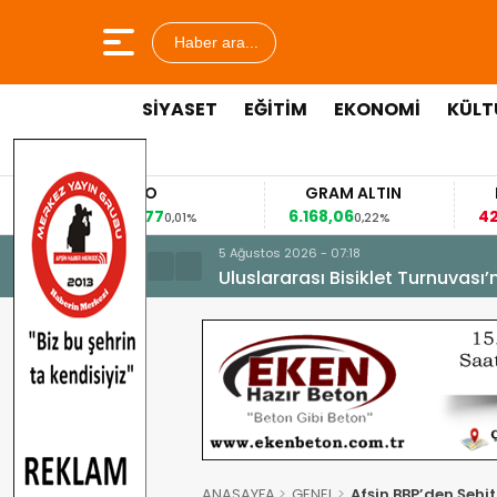
Haber ara...
SİYASET
EĞİTİM
EKONOMİ
KÜLT
EURO
GRAM ALTIN
F
53,8477
6.168,06
42,
0,01%
0,22%
5 Ağustos 2026 - 07:18
Uluslararası Bisiklet Turnuvası
ANASAYFA
GENEL
Afşin BBP’den Şehit