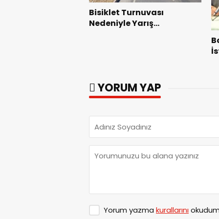
Bisiklet Turnuvası
Nedeniyle Yarış
Güzergahında Geçici
B
Trafik Düzenlemelerine
İ
Gidilecek!.
F
G
YORUM YAP
Yorum yazma
kurallarını
okudum 