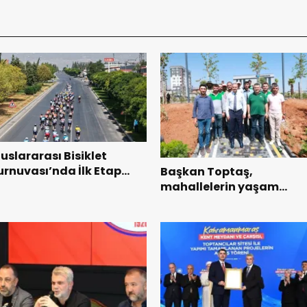
luslararası Bisiklet
urnuvası’nda İlk Etap
Başkan Toptaş,
aşarıyla Tamamlandı.
mahallelerin yaşam
kalitesini artıran parklar
ziyaret etti.