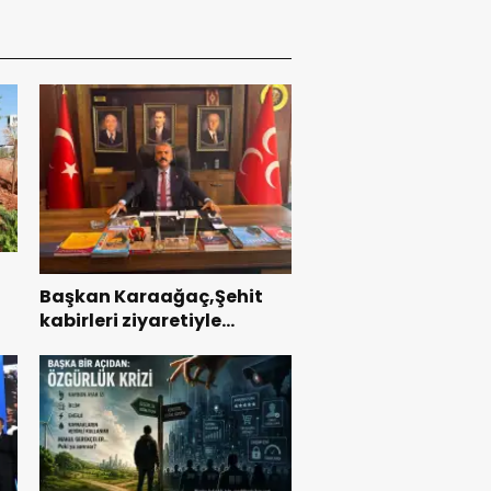
Başkan Karaağaç,Şehit
kabirleri ziyaretiyle
ı
görevine başladı.