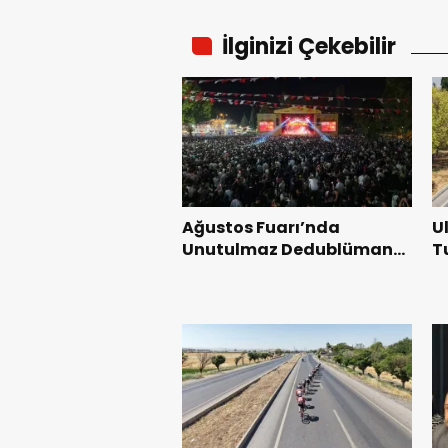
İlginizi Çekebilir
Ağustos Fuarı’nda
U
Unutulmaz Dedublüman
T
Gecesi.
B