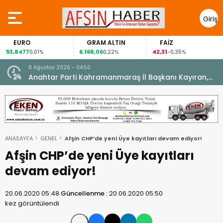
Giriş
Yap
EURO
GRAM ALTIN
FAİZ
53,8477
6.168,06
42,31
0,01%
0,22%
-0,35%
8 Ağustos 2026 - 04:50
ikleti
Anahtar Parti Kahramanmaraş İl Başkanı Kayıran,
Afşin Teşkilatı ile buluştu.
ANASAYFA
GENEL
Afşin CHP’de yeni Üye kayıtları devam ediyor!
Afşin CHP’de yeni Üye kayıtları
devam ediyor!
20.06.2020 05:48
Güncellenme :
20.06.2020 05:50
kez görüntülendi