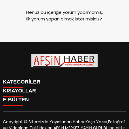
Henüz bu içeriğe yorum yapılmamış.
İlk yorum yapan olmak ister misiniz?
KATEGORİLER
KISAYOLLAR
SİYASET
E-BÜLTEN
EĞİTİM
SİYASET
EKONOMİ
EĞİTİM
KÜLTÜR SANAT
EKONOMİ
MAGAZİN
Copyright © Sitemizde Yayınlanan Haber,Köşe Yazısı,Fotoğraf
KÜLTÜR SANAT
MANŞETLER
ve Videoların Telif Hakları AFŞİN MERKEZ YAYIN GURUBU'na aittir.