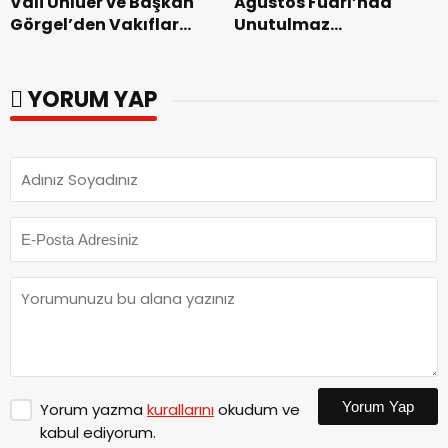
Vali Ünlüer ve Başkan
Ağustos Fuarı’nda
Görgel’den Vakıflar
Unutulmaz
Genel Müdürlüğü’ne
Dedublüman Gecesi.
ziyaret.
YORUM YAP
Yorum Yap
Yorum yazma
kurallarını
okudum ve
kabul ediyorum.