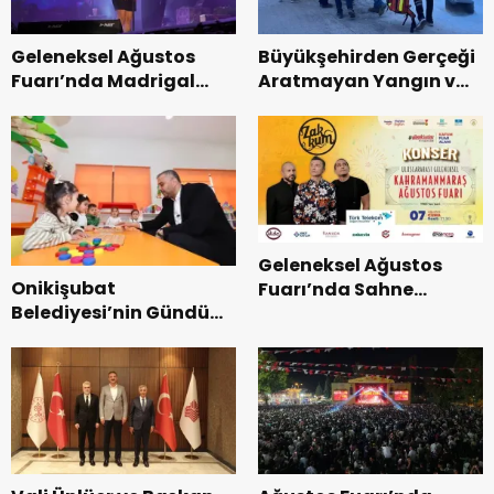
Geleneksel Ağustos
Büyükşehirden Gerçeği
Fuarı’nda Madrigal
Aratmayan Yangın ve
Coşkusu.
Kurtarma Tatbikatı.
Geleneksel Ağustos
Onikişubat
Fuarı’nda Sahne
Belediyesi’nin Gündüz
Zakkum’un.
Bakımevi’nde yeni
dönemin ön kayıtları
başladı.