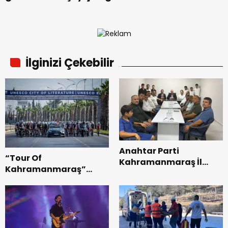
İlginizi Çekebilir
Anahtar Parti
“Tour Of
Kahramanmaraş İl
Kahramanmaraş”
Başkanı Kayıran, Afşin
Uluslararası Yol
Teşkilatı ile buluştu.
Bisikleti Turnuvası
Tamamlandı.