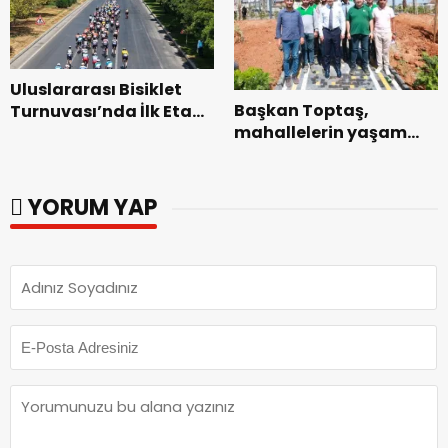
Uluslararası Bisiklet
Başkan Toptaş,
Turnuvası’nda İlk Etap
mahallelerin yaşam
Başarıyla
kalitesini artıran
Tamamlandı.
parkları ziyaret etti.
YORUM YAP