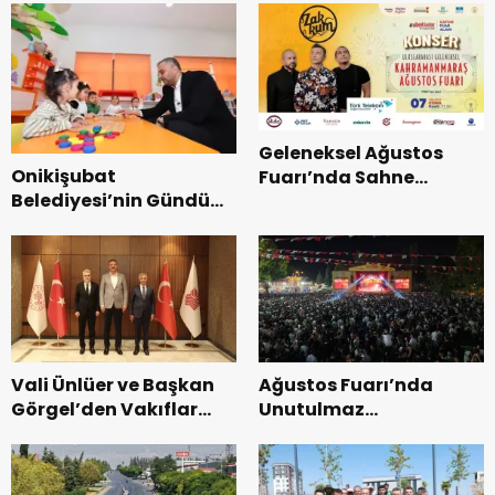
Geleneksel Ağustos
Onikişubat
Fuarı’nda Sahne
Belediyesi’nin Gündüz
Zakkum’un.
Bakımevi’nde yeni
dönemin ön kayıtları
başladı.
Vali Ünlüer ve Başkan
Ağustos Fuarı’nda
Görgel’den Vakıflar
Unutulmaz
Genel Müdürlüğü’ne
Dedublüman Gecesi.
ziyaret.