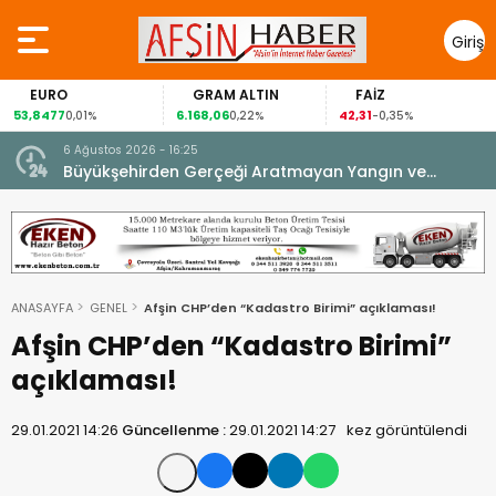
Giriş
Yap
EURO
GRAM ALTIN
FAİZ
53,8477
6.168,06
42,31
0,01%
0,22%
-0,35%
6 Ağustos 2026 - 16:25
su.
Büyükşehirden Gerçeği Aratmayan Yangın ve
Kurtarma Tatbikatı.
ANASAYFA
GENEL
Afşin CHP’den “Kadastro Birimi” açıklaması!
Afşin CHP’den “Kadastro Birimi”
açıklaması!
29.01.2021 14:26
Güncellenme :
29.01.2021 14:27
kez görüntülendi