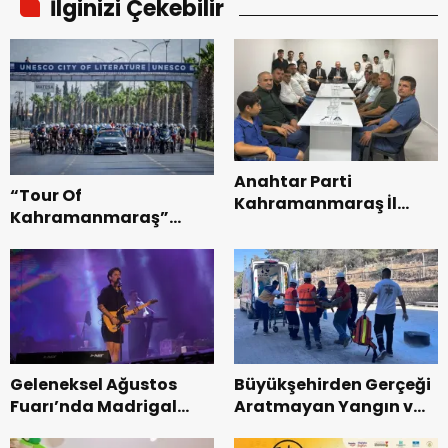
İlginizi Çekebilir
Anahtar Parti
“Tour Of
Kahramanmaraş İl
Kahramanmaraş”
Başkanı Kayıran, Afşin
Uluslararası Yol
Teşkilatı ile buluştu.
Bisikleti Turnuvası
Tamamlandı.
Geleneksel Ağustos
Büyükşehirden Gerçeği
Fuarı’nda Madrigal
Aratmayan Yangın ve
Coşkusu.
Kurtarma Tatbikatı.