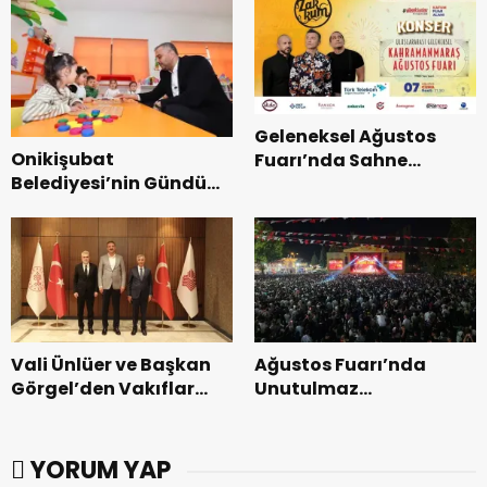
Geleneksel Ağustos
Onikişubat
Fuarı’nda Sahne
Belediyesi’nin Gündüz
Zakkum’un.
Bakımevi’nde yeni
dönemin ön kayıtları
başladı.
Vali Ünlüer ve Başkan
Ağustos Fuarı’nda
Görgel’den Vakıflar
Unutulmaz
Genel Müdürlüğü’ne
Dedublüman Gecesi.
ziyaret.
YORUM YAP