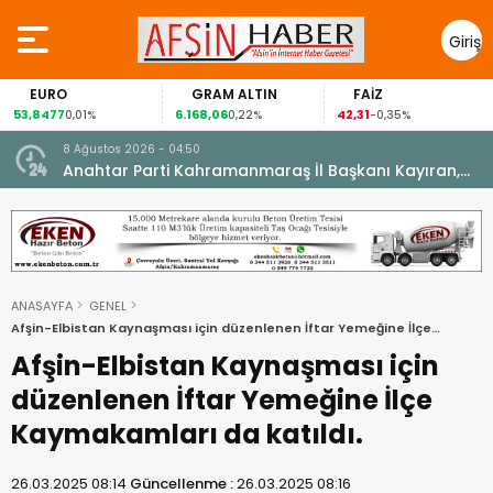
Giriş
Yap
EURO
GRAM ALTIN
FAİZ
53,8477
6.168,06
42,31
0,01%
0,22%
-0,35%
8 Ağustos 2026 - 04:50
ikleti
Anahtar Parti Kahramanmaraş İl Başkanı Kayıran,
Afşin Teşkilatı ile buluştu.
ANASAYFA
GENEL
Afşin-Elbistan Kaynaşması için düzenlenen İftar Yemeğine İlçe
Kaymakamları da katıldı.
Afşin-Elbistan Kaynaşması için
düzenlenen İftar Yemeğine İlçe
Kaymakamları da katıldı.
26.03.2025 08:14
Güncellenme :
26.03.2025 08:16