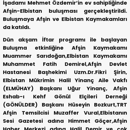
İşadamı Mehmet Özdemir’in ev sahipliğinde
Afşin-Elbistan buluşması gerçekleştirildi.
Buluşmaya Afşin ve Elbistan Kaymakamları
da katıldı.
Dün akşam İftar programı ile başlayan
Buluşma etkinliğine Afşin Kaymakamı
Muammer Sarıdoğan,Elbistan Kaymakamı
Muhammet Fatih Demirel,Afşin Devlet
Hastanesi Başhekimi Uzm.Dr.Fikri Şirin,
Elbistan Mükrimin Halil Yinanç Aile Vakfı
(ELMÜHAY) Başkanı Uğur Yinanç, Afşin
Eshab-ı Kehf Gönül Elçileri Derneği
(GÖNÜLDER) Başkanı Hüseyin Bozkurt,TRT
Afşin Temsilcisi Muzaffer Vural,Elbistanın
Sesi Gazetesi adına Himmet Göçer,Afşin
Haber Merkezi adına Halil Demir ve çok