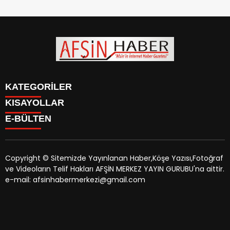
KATEGORİLER
KISAYOLLAR
SİYASET
E-BÜLTEN
EĞİTİM
SİYASET
EKONOMİ
EĞİTİM
KÜLTÜR SANAT
EKONOMİ
MAGAZİN
Copyright © Sitemizde Yayınlanan Haber,Köşe Yazısı,Fotoğraf
KÜLTÜR SANAT
MANŞETLER
ve Videoların Telif Hakları AFŞİN MERKEZ YAYIN GURUBU'na aittir.
MAGAZİN
afsinhaber.com
e-bültenine abone olarak, tarafınıza haber,
ÖZEL HABER
e-mail: afsinhabermerkezi@gmail.com
MANŞETLER
duyuru ve kampanya içerikli e-postaların gönderilmesini
SAĞLIK
ÖZEL HABER
kabul etmiş olursunuz.
SPOR
SAĞLIK
TEKNOLOJİ
SPOR
VEFAT
TEKNOLOJİ