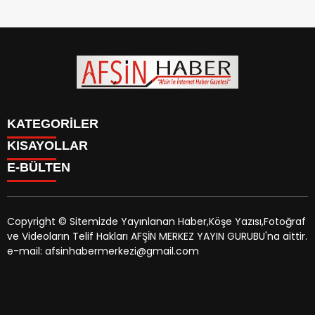
KATEGORİLER
KISAYOLLAR
SİYASET
E-BÜLTEN
EĞİTİM
SİYASET
EKONOMİ
EĞİTİM
KÜLTÜR SANAT
EKONOMİ
MAGAZİN
Copyright © Sitemizde Yayınlanan Haber,Köşe Yazısı,Fotoğraf
KÜLTÜR SANAT
MANŞETLER
ve Videoların Telif Hakları AFŞİN MERKEZ YAYIN GURUBU'na aittir.
MAGAZİN
afsinhaber.com
e-bültenine abone olarak, tarafınıza haber,
ÖZEL HABER
e-mail: afsinhabermerkezi@gmail.com
MANŞETLER
duyuru ve kampanya içerikli e-postaların gönderilmesini
SAĞLIK
ÖZEL HABER
kabul etmiş olursunuz.
SPOR
SAĞLIK
TEKNOLOJİ
SPOR
VEFAT
TEKNOLOJİ