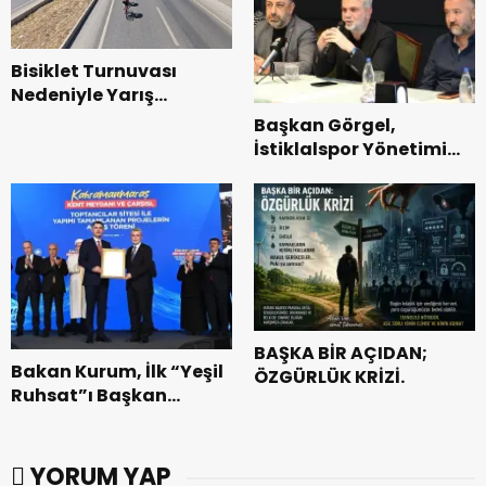
Bisiklet Turnuvası
Nedeniyle Yarış
Güzergahında Geçici
Başkan Görgel,
Trafik Düzenlemelerine
İstiklalspor Yönetimi
Gidilecek!.
ve Futbolcularıyla Bir
Araya Geldi.
BAŞKA BİR AÇIDAN;
Bakan Kurum, İlk “Yeşil
ÖZGÜRLÜK KRİZİ.
Ruhsat”ı Başkan
Görgel’e Takdim Etti.
YORUM YAP