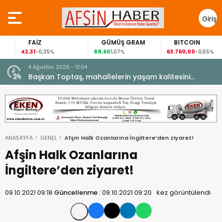
Giriş
Yap
FAİZ
GÜMÜŞ GRAM
BITCOIN
42,31
88,60
63.760,00
-0,35%
1,07%
-0,55%
4 Ağustos 2026 - 13:04
şarıyla
Başkan Toptaş, mahallelerin yaşam kalitesini
artıran parkları ziyaret etti.
ANASAYFA
GENEL
Afşin Halk Ozanlarına İngiltere’den ziyaret!
Afşin Halk Ozanlarına
İngiltere’den ziyaret!
09.10.2021 09:18
Güncellenme :
09.10.2021 09:20
kez görüntülendi