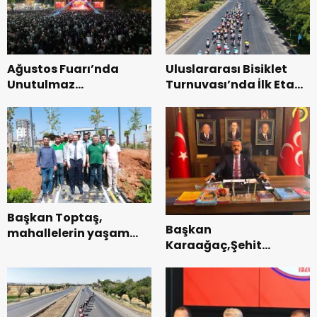
Ağustos Fuarı’nda
Uluslararası Bisiklet
Unutulmaz
Turnuvası’nda İlk Etap
Dedublüman Gecesi.
Başarıyla
Tamamlandı.
Başkan Toptaş,
Başkan
mahallelerin yaşam
Karaağaç,Şehit
kalitesini artıran
kabirleri ziyaretiyle
parkları ziyaret etti.
görevine başladı.