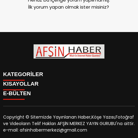
İlk yorum yapan olmak ister misiniz?
KATEGORİLER
KISAYOLLAR
SİYASET
E-BÜLTEN
EĞİTİM
SİYASET
EKONOMİ
EĞİTİM
KÜLTÜR SANAT
EKONOMİ
MAGAZİN
Copyright © Sitemizde Yayınlanan Haber,Köşe Yazısı,Fotoğraf
KÜLTÜR SANAT
MANŞETLER
ve Videoların Telif Hakları AFŞİN MERKEZ YAYIN GURUBU'na aittir.
MAGAZİN
afsinhaber.com
e-bültenine abone olarak, tarafınıza haber,
ÖZEL HABER
e-mail: afsinhabermerkezi@gmail.com
MANŞETLER
duyuru ve kampanya içerikli e-postaların gönderilmesini
SAĞLIK