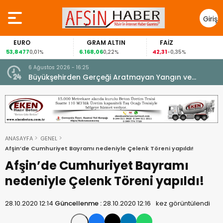
Giriş
Yap
EURO
GRAM ALTIN
FAİZ
53,8477
6.168,06
42,31
0,01%
0,22%
-0,35%
6 Ağustos 2026 - 16:25
su.
Büyükşehirden Gerçeği Aratmayan Yangın ve
Kurtarma Tatbikatı.
ANASAYFA
GENEL
Afşin’de Cumhuriyet Bayramı nedeniyle Çelenk Töreni yapıldı!
Afşin’de Cumhuriyet Bayramı
nedeniyle Çelenk Töreni yapıldı!
28.10.2020 12:14
Güncellenme :
28.10.2020 12:16
kez görüntülendi