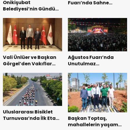
Onikişubat
Fuarı’nda Sahne
Belediyesi’nin Gündüz
Zakkum’un.
Bakımevi’nde yeni
dönemin ön kayıtları
başladı.
Vali Ünlüer ve Başkan
Ağustos Fuarı’nda
Görgel’den Vakıflar
Unutulmaz
Genel Müdürlüğü’ne
Dedublüman Gecesi.
ziyaret.
Uluslararası Bisiklet
Başkan Toptaş,
Turnuvası’nda İlk Etap
mahallelerin yaşam
Başarıyla