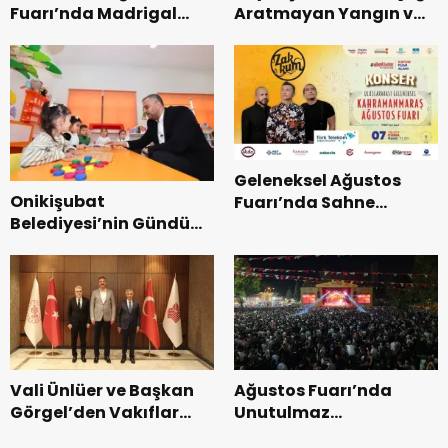
Fuarı’nda Madrigal
Aratmayan Yangın ve
Coşkusu.
Kurtarma Tatbikatı.
Geleneksel Ağustos
Onikişubat
Fuarı’nda Sahne
Belediyesi’nin Gündüz
Zakkum’un.
Bakımevi’nde yeni
dönemin ön kayıtları
başladı.
Vali Ünlüer ve Başkan
Ağustos Fuarı’nda
Görgel’den Vakıflar
Unutulmaz
Genel Müdürlüğü’ne
Dedublüman Gecesi.