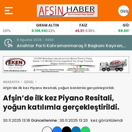
Giriş
Yap
GRAM ALTIN
FAİZ
GÜMÜŞ GRAM
6.168,06
42,31
88,60
0,22%
-0,35%
1,07%
7 Ağustos 2026 - 06:26
ran,
Geleneksel Ağustos Fuarı’nda Madrigal Coşkusu.
ANASAYFA
GENEL
Afşin’de ilk kez Piyano Resitali, yoğun katılımla gerçekleştirildi.
Afşin’de ilk kez Piyano Resitali,
yoğun katılımla gerçekleştirildi.
30.11.2025 13:18
Güncellenme :
30.11.2025 13:20
kez görüntülendi