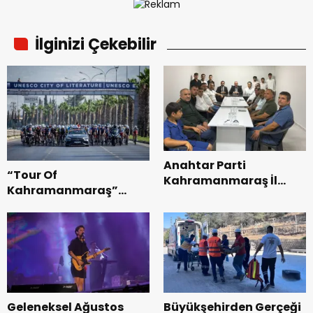
İlginizi Çekebilir
Anahtar Parti
“Tour Of
Kahramanmaraş İl
Kahramanmaraş”
Başkanı Kayıran, Afşin
Uluslararası Yol
Teşkilatı ile buluştu.
Bisikleti Turnuvası
Tamamlandı.
Geleneksel Ağustos
Büyükşehirden Gerçeği