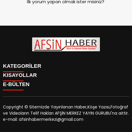
İlk yorum yapan olmak ister misiniz?
KATEGORİLER
KISAYOLLAR
SİYASET
E-BÜLTEN
EĞİTİM
SİYASET
EKONOMİ
EĞİTİM
KÜLTÜR SANAT
EKONOMİ
MAGAZİN
Copyright © Sitemizde Yayınlanan Haber,Köşe Yazısı,Fotoğraf
KÜLTÜR SANAT
MANŞETLER
ve Videoların Telif Hakları AFŞİN MERKEZ YAYIN GURUBU'na aittir.
MAGAZİN
afsinhaber.com
e-bültenine abone olarak, tarafınıza haber,
ÖZEL HABER
e-mail: afsinhabermerkezi@gmail.com
MANŞETLER
duyuru ve kampanya içerikli e-postaların gönderilmesini
SAĞLIK
ÖZEL HABER
kabul etmiş olursunuz.
SPOR