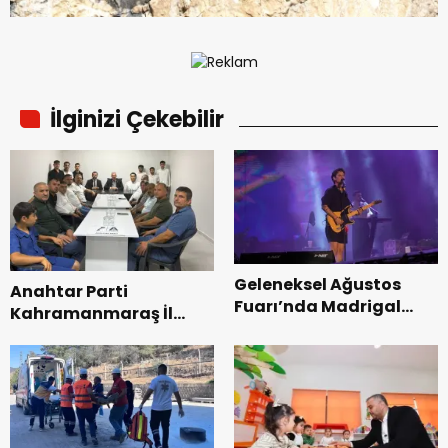
İlginizi Çekebilir
Geleneksel Ağustos
Anahtar Parti
Fuarı’nda Madrigal
Kahramanmaraş İl
Coşkusu.
Başkanı Kayıran, Afşin
Teşkilatı ile buluştu.