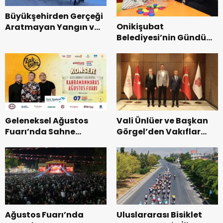
Büyükşehirden Gerçeği
Onikişubat
Aratmayan Yangın ve
Belediyesi’nin Gündüz
Kurtarma Tatbikatı.
Bakımevi’nde yeni
dönemin ön kayıtları
başladı.
Geleneksel Ağustos
Vali Ünlüer ve Başkan
Fuarı’nda Sahne
Görgel’den Vakıflar
Zakkum’un.
Genel Müdürlüğü’ne
ziyaret.
Ağustos Fuarı’nda
Uluslararası Bisiklet