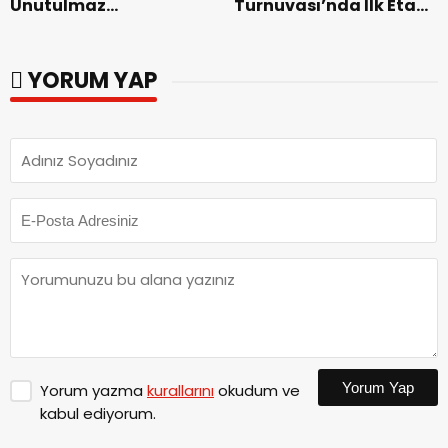
Unutulmaz
Turnuvası’nda İlk Etap
Dedublüman Gecesi.
Başarıyla
Tamamlandı.
YORUM YAP
Yorum Yap
Yorum yazma
kurallarını
okudum ve
kabul ediyorum.