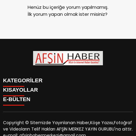
Henüz bu içeriğe yorum yapılmamış.
İlk yorum yapan olmak ister misiniz?
KATEGORİLER
KISAYOLLAR
SİYASET
E-BÜLTEN
EĞİTİM
SİYASET
EKONOMİ
EĞİTİM
KÜLTÜR SANAT
EKONOMİ
MAGAZİN
Copyright © Sitemizde Yayınlanan Haber,Köşe Yazısı,Fotoğraf
KÜLTÜR SANAT
MANŞETLER
ve Videoların Telif Hakları AFŞİN MERKEZ YAYIN GURUBU'na aittir.
MAGAZİN
afsinhaber.com
e-bültenine abone olarak, tarafınıza haber,
ÖZEL HABER
e-mail: afsinhabermerkezi@gmail.com