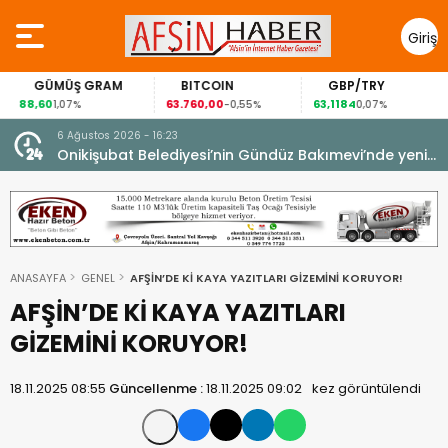
Giriş
Yap
GÜMÜŞ GRAM
BITCOIN
GBP/TRY
88,60
63.760,00
63,1184
1,07%
-0,55%
0,07%
6 Ağustos 2026 - 16:23
Onikişubat Belediyesi’nin Gündüz Bakımevi’nde yeni
dönemin ön kayıtları başladı.
ANASAYFA
GENEL
AFŞİN’DE Kİ KAYA YAZITLARI GİZEMİNİ KORUYOR!
AFŞİN’DE Kİ KAYA YAZITLARI
GİZEMİNİ KORUYOR!
18.11.2025 08:55
Güncellenme :
18.11.2025 09:02
kez görüntülendi