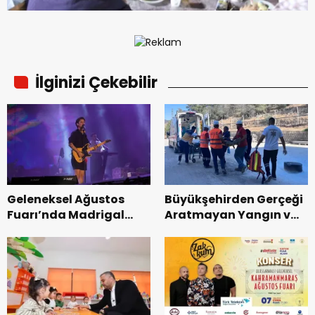
İlginizi Çekebilir
Geleneksel Ağustos
Büyükşehirden Gerçeği
Fuarı’nda Madrigal
Aratmayan Yangın ve
Coşkusu.
Kurtarma Tatbikatı.