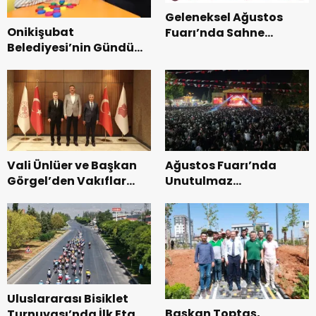
Geleneksel Ağustos
Onikişubat
Fuarı’nda Sahne
Belediyesi’nin Gündüz
Zakkum’un.
Bakımevi’nde yeni
dönemin ön kayıtları
başladı.
Vali Ünlüer ve Başkan
Ağustos Fuarı’nda
Görgel’den Vakıflar
Unutulmaz
Genel Müdürlüğü’ne
Dedublüman Gecesi.
ziyaret.
Uluslararası Bisiklet
Başkan Toptaş,
Turnuvası’nda İlk Etap