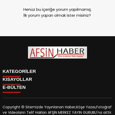
Henüz bu içeriğe yorum yapılmamış.
İlk yorum yapan olmak ister misiniz?
KATEGORİLER
KISAYOLLAR
SİYASET
E-BÜLTEN
EĞİTİM
SİYASET
EKONOMİ
EĞİTİM
KÜLTÜR SANAT
EKONOMİ
MAGAZİN
Copyright © Sitemizde Yayınlanan Haber,Köşe Yazısı,Fotoğraf
KÜLTÜR SANAT
MANŞETLER
ve Videoların Telif Hakları AFŞİN MERKEZ YAYIN GURUBU'na aittir.
MAGAZİN
afsinhaber.com
e-bültenine abone olarak, tarafınıza haber,