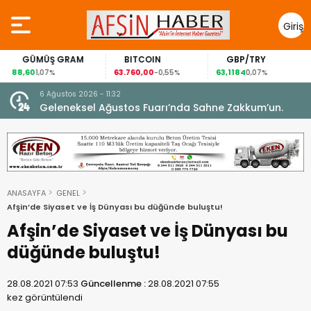
Giriş
Yap
GÜMÜŞ GRAM
BITCOIN
GBP/TRY
88,60
63.760,00
63,1184
1,07%
-0,55%
0,07%
6 Ağustos 2026 - 11:32
 yeni
Geleneksel Ağustos Fuarı’nda Sahne Zakkum’un.
ANASAYFA
GENEL
Afşin’de Siyaset ve İş Dünyası bu düğünde buluştu!
Afşin’de Siyaset ve İş Dünyası bu
düğünde buluştu!
28.08.2021 07:53
Güncellenme :
28.08.2021 07:55
kez görüntülendi