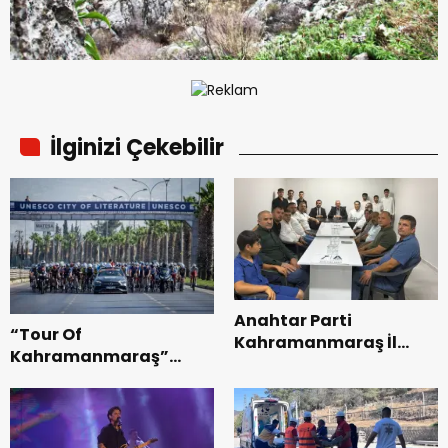
İlginizi Çekebilir
Anahtar Parti
“Tour Of
Kahramanmaraş İl
Kahramanmaraş”
Başkanı Kayıran, Afşin
Uluslararası Yol
Teşkilatı ile buluştu.
Bisikleti Turnuvası
Tamamlandı.