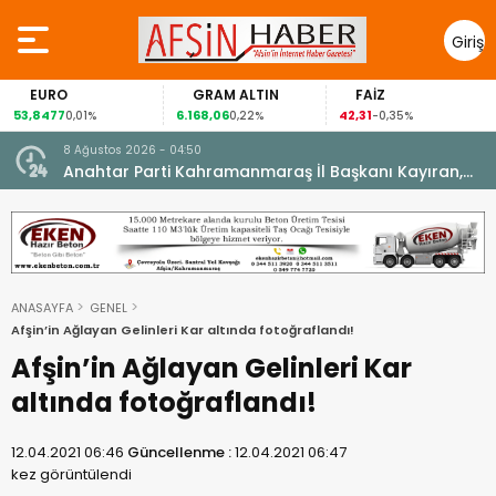
Giriş
Yap
O
GRAM ALTIN
FAİZ
GÜM
7
6.168,06
42,31
88,60
0,01%
0,22%
-0,35%
1,
8 Ağustos 2026 - 04:50
ikleti
Anahtar Parti Kahramanmaraş İl Başkanı Kayıran,
Afşin Teşkilatı ile buluştu.
ANASAYFA
GENEL
Afşin’in Ağlayan Gelinleri Kar altında fotoğraflandı!
Afşin’in Ağlayan Gelinleri Kar
altında fotoğraflandı!
12.04.2021 06:46
Güncellenme :
12.04.2021 06:47
kez görüntülendi