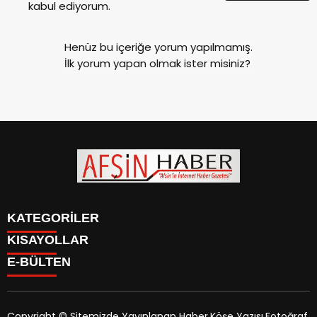
kabul ediyorum.
Henüz bu içeriğe yorum yapılmamış.
İlk yorum yapan olmak ister misiniz?
KATEGORİLER
KISAYOLLAR
SİYASET
E-BÜLTEN
EĞİTİM
SİYASET
EKONOMİ
EĞİTİM
KÜLTÜR SANAT
EKONOMİ
MAGAZİN
Copyright © Sitemizde Yayınlanan Haber,Köşe Yazısı,Fotoğraf