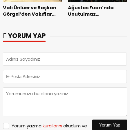
Vali Ünlüer ve Başkan
Ağustos Fuarı’nda
Görgel’den Vakıflar
Unutulmaz
Genel Müdürlüğü’ne
Dedublüman Gecesi.
ziyaret.
YORUM YAP
Yorum Yap
Yorum yazma
kurallarını
okudum ve