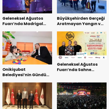
Geleneksel Ağustos
Büyükşehirden Gerçeği
Fuarı’nda Madrigal
Aratmayan Yangın ve
Coşkusu.
Kurtarma Tatbikatı.
Geleneksel Ağustos
Onikişubat
Fuarı’nda Sahne
Belediyesi’nin Gündüz
Zakkum’un.
Bakımevi’nde yeni
dönemin ön kayıtları
başladı.