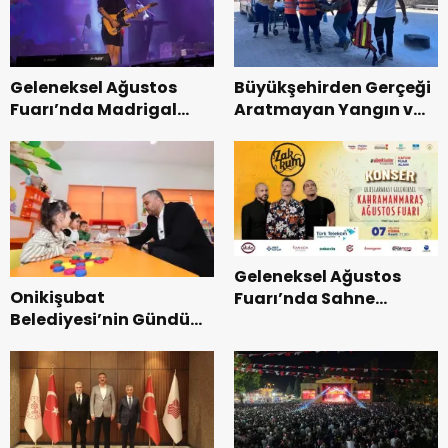
Geleneksel Ağustos
Büyükşehirden Gerçeği
Fuarı’nda Madrigal
Aratmayan Yangın ve
Coşkusu.
Kurtarma Tatbikatı.
Geleneksel Ağustos
Onikişubat
Fuarı’nda Sahne
Belediyesi’nin Gündüz
Zakkum’un.
Bakımevi’nde yeni
dönemin ön kayıtları
başladı.