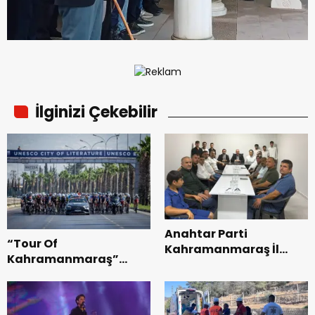
İlginizi Çekebilir
Anahtar Parti
“Tour Of
Kahramanmaraş İl
Kahramanmaraş”
Başkanı Kayıran, Afşin
Uluslararası Yol
Teşkilatı ile buluştu.
Bisikleti Turnuvası
Tamamlandı.