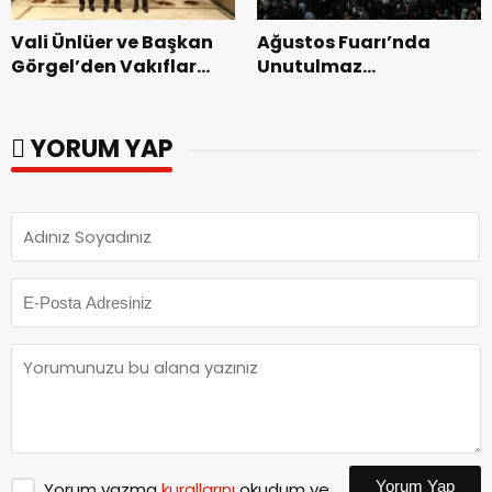
Vali Ünlüer ve Başkan
Ağustos Fuarı’nda
Görgel’den Vakıflar
Unutulmaz
Genel Müdürlüğü’ne
Dedublüman Gecesi.
ziyaret.
YORUM YAP
Yorum Yap
Yorum yazma
kurallarını
okudum ve