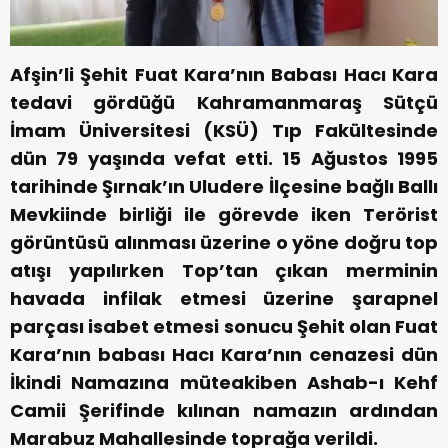
Afşin’li Şehit Fuat Kara’nın Babası Hacı Kara
tedavi gördüğü Kahramanmaraş Sütçü
İmam Üniversitesi (KSÜ) Tıp Fakültesinde
dün 79 yaşında vefat etti.
15 Ağustos 1995
tarihinde Şırnak’ın Uludere İlçesine bağlı Ballı
Mevkiinde birliği ile görevde iken Terörist
görüntüsü alınması üzerine o yöne doğru top
atışı yapılırken Top’tan çıkan merminin
havada infilak etmesi üzerine şarapnel
parçası isabet etmesi sonucu Şehit olan Fuat
Kara’nın babası Hacı Kara’nın cenazesi dün
İkindi Namazına müteakiben Ashab-ı Kehf
Camii Şerifinde kılınan namazın ardından
Marabuz Mahallesinde toprağa verildi.