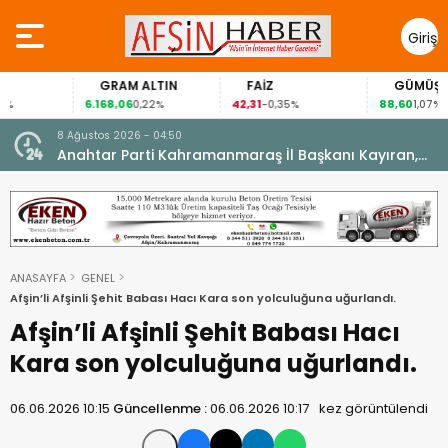
Giriş
Yap
GRAM ALTIN
FAİZ
GÜMÜŞ GRAM
6.168,06
42,31
88,60
0,22%
-0,35%
1,07%
8 Ağustos 2026 - 04:50
ikleti
Anahtar Parti Kahramanmaraş İl Başkanı Kayıran,
Afşin Teşkilatı ile buluştu.
ANASAYFA
GENEL
Afşin’li Afşinli Şehit Babası Hacı Kara son yolculuğuna uğurlandı.
Afşin’li Afşinli Şehit Babası Hacı
Kara son yolculuğuna uğurlandı.
06.06.2026 10:15
Güncellenme :
06.06.2026 10:17
kez görüntülendi