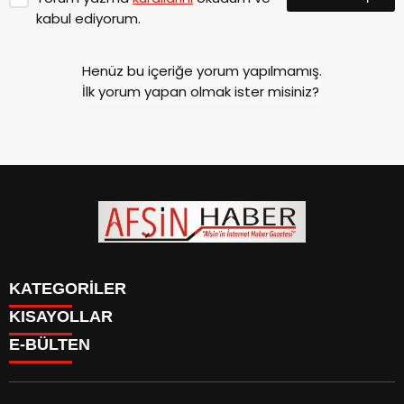
kabul ediyorum.
Henüz bu içeriğe yorum yapılmamış.
İlk yorum yapan olmak ister misiniz?
KATEGORİLER
KISAYOLLAR
SİYASET
E-BÜLTEN
EĞİTİM
SİYASET
EKONOMİ
EĞİTİM
KÜLTÜR SANAT
EKONOMİ