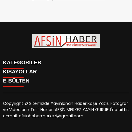
KATEGORİLER
KISAYOLLAR
SİYASET
E-BÜLTEN
EĞİTİM
SİYASET
EKONOMİ
EĞİTİM
KÜLTÜR SANAT
EKONOMİ
MAGAZİN
Copyright © Sitemizde Yayınlanan Haber,Köşe Yazısı,Fotoğraf
KÜLTÜR SANAT
MANŞETLER
ve Videoların Telif Hakları AFŞİN MERKEZ YAYIN GURUBU'na aittir.
MAGAZİN
afsinhaber.com
e-bültenine abone olarak, tarafınıza haber,
ÖZEL HABER
e-mail: afsinhabermerkezi@gmail.com
MANŞETLER
duyuru ve kampanya içerikli e-postaların gönderilmesini
SAĞLIK
ÖZEL HABER
kabul etmiş olursunuz.
SPOR
SAĞLIK