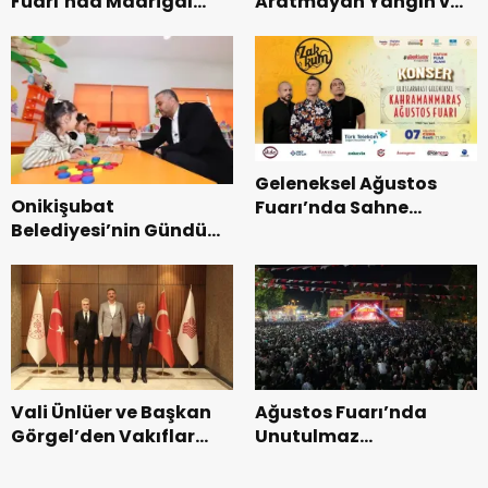
Fuarı’nda Madrigal
Aratmayan Yangın ve
Coşkusu.
Kurtarma Tatbikatı.
Geleneksel Ağustos
Onikişubat
Fuarı’nda Sahne
Belediyesi’nin Gündüz
Zakkum’un.
Bakımevi’nde yeni
dönemin ön kayıtları
başladı.
Vali Ünlüer ve Başkan
Ağustos Fuarı’nda
Görgel’den Vakıflar
Unutulmaz
Genel Müdürlüğü’ne
Dedublüman Gecesi.
ziyaret.