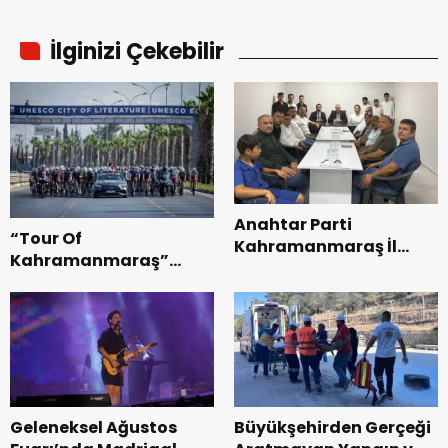
İlginizi Çekebilir
Anahtar Parti
“Tour Of
Kahramanmaraş İl
Kahramanmaraş”
Başkanı Kayıran, Afşin
Uluslararası Yol
Teşkilatı ile buluştu.
Bisikleti Turnuvası
Tamamlandı.
Geleneksel Ağustos
Büyükşehirden Gerçeği