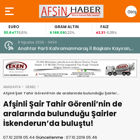
Giriş
Yap
RO
GRAM ALTIN
FAİZ
GÜ
477
6.168,06
42,31
88,60
0,01%
0,22%
-0,35%
1
8 Ağustos 2026 - 04:50
ikleti
Anahtar Parti Kahramanmaraş İl Başkanı Kayıran,
Afşin Teşkilatı ile buluştu.
ANASAYFA
GENEL
Afşinli Şair Tahir Görenli’nin de aralarında bulunduğu Şairler
İskenderun’da buluştu!
Afşinli Şair Tahir Görenli’nin de
aralarında bulunduğu Şairler
İskenderun’da buluştu!
07.10.2019 05:44
Güncellenme :
07.10.2019 05:46