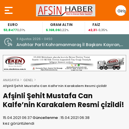
Giriş
Yap
EURO
GRAM ALTIN
FAİZ
53,8477
6.168,06
42,31
0,01%
0,22%
-0,35%
8 Ağustos 2026 - 04:50
ikleti
Anahtar Parti Kahramanmaraş İl Başkanı Kayıran,
Afşin Teşkilatı ile buluştu.
ANASAYFA
GENEL
Afşinli Şehit Mustafa Can Kalfe’nin Karakalem Resmi çizildi!
Afşinli Şehit Mustafa Can
Kalfe’nin Karakalem Resmi çizildi!
15.04.2021 06:37
Güncellenme :
15.04.2021 06:38
kez görüntülendi