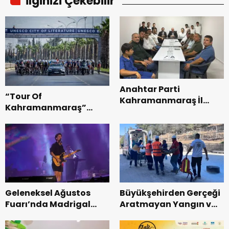
İlginizi Çekebilir
Anahtar Parti
“Tour Of
Kahramanmaraş İl
Kahramanmaraş”
Başkanı Kayıran, Afşin
Uluslararası Yol
Teşkilatı ile buluştu.
Bisikleti Turnuvası
Tamamlandı.
Geleneksel Ağustos
Büyükşehirden Gerçeği
Fuarı’nda Madrigal
Aratmayan Yangın ve
Coşkusu.
Kurtarma Tatbikatı.