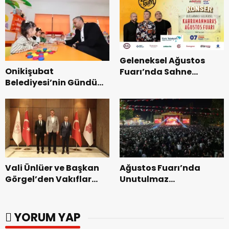
Geleneksel Ağustos
Onikişubat
Fuarı’nda Sahne
Belediyesi’nin Gündüz
Zakkum’un.
Bakımevi’nde yeni
dönemin ön kayıtları
başladı.
Vali Ünlüer ve Başkan
Ağustos Fuarı’nda
Görgel’den Vakıflar
Unutulmaz
Genel Müdürlüğü’ne
Dedublüman Gecesi.
ziyaret.
YORUM YAP