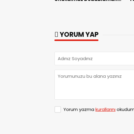
Gecesi.
B
YORUM YAP
Yorum yazma
kurallarını
okudum 