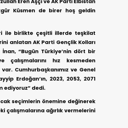
yzullah Eren Aşçı ve AK Parti Elbistan
Özgür Küsmen de birer hoş geldin
le birlikte çeşitli illerde teşkilat
rini anlatan AK Parti Gençlik Kolları
İnan, “Bugün Türkiye’nin dört bir
ve çalışmalarını hız kesmeden
rı var. Cumhurbaşkanımız ve Genel
yyip Erdoğan’ın, 2023, 2053, 2071
m ediyoruz” dedi.
acak seçimlerin önemine değinerek
 çalışmalarına ağırlık vermelerini