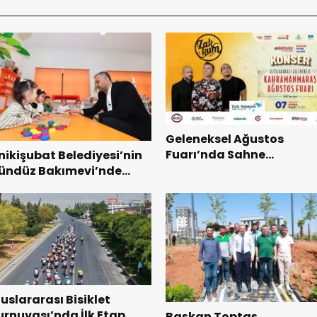
Geleneksel Ağustos
Fuarı’nda Sahne
nikişubat Belediyesi’nin
Zakkum’un.
ündüz Bakımevi’nde
eni dönemin ön kayıtları
aşladı.
luslararası Bisiklet
urnuvası’nda İlk Etap
Başkan Toptaş,