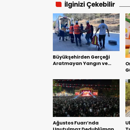
İlginizi Çekebilir
Büyükşehirden Gerçeği
Aratmayan Yangın ve
O
Kurtarma Tatbikatı.
G
y
b
Ağustos Fuarı’nda
U
Unutulmaz Dedublüman
T