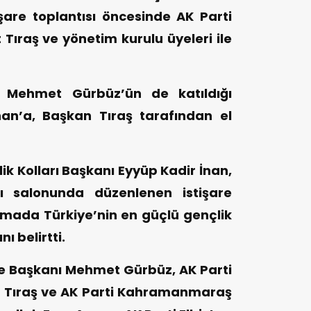
şare toplantısı öncesinde AK Parti
 Tıraş ve yönetim kurulu üyeleri ile
ı Mehmet Gürbüz’ün de katıldığı
nan’a, Başkan Tıraş tarafından el
ik Kolları Başkanı Eyyüp Kadir İnan,
ntı salonunda düzenlenen istişare
şmada Türkiye’nin en güçlü gençlik
ı belirtti.
ye Başkanı Mehmet Gürbüz, AK Parti
t Tıraş ve AK Parti Kahramanmaraş