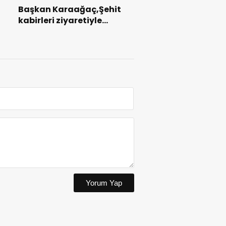
Başkan Karaağaç,Şehit
kabirleri ziyaretiyle
ı
görevine başladı.
Yorum Yap