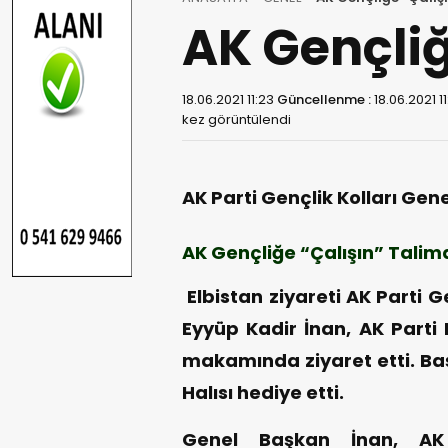
AK Gençliğ
18.06.2021 11:23
Güncellenme :
18.06.2021 1
kez görüntülendi
AK Parti Gençlik Kolları Gene
AK Gençliğe “Çalışın” Talima
Elbistan ziyareti AK Parti 
Eyyüp Kadir İnan, AK Parti 
makamında ziyaret etti. Ba
Halısı hediye etti.
Genel Başkan İnan, AK P