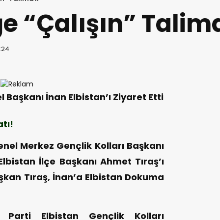
e “Çalışın” Talim
1:24
l Başkanı İnan Elbistan’ı Ziyaret Etti
tı!
Genel Merkez Gençlik Kolları Başkanı
Elbistan İlçe Başkanı Ahmet Tıraş’ı
şkan Tıraş, İnan’a Elbistan Dokuma
arti Elbistan Gençlik Kolları