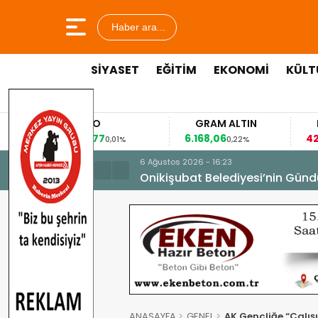
Haber ara...
SİYASET
EĞİTİM
EKONOMİ
KÜLT
EURO
GRAM ALTIN
53,8477
6.168,06
42
%
0,01%
0,22%
6 Ağustos 2026 - 16:23
Onikişubat Belediyesi’nin Günd
ANASAYFA
GENEL
AK Gençliğe “Çalış