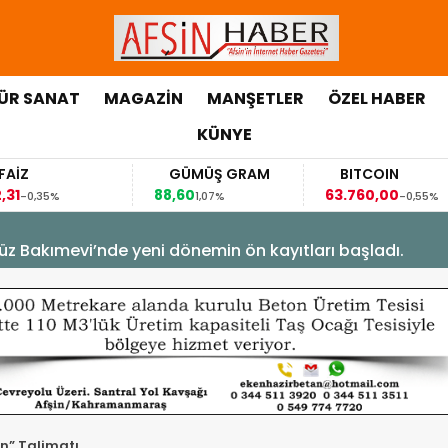
ÜR SANAT
MAGAZİN
MANŞETLER
ÖZEL HABER
KÜNYE
FAİZ
GÜMÜŞ GRAM
BITCOIN
,31
88,60
63.760,00
-0,35%
1,07%
-0,55%
üz Bakımevi’nde yeni dönemin ön kayıtları başladı.
ın” Talimatı