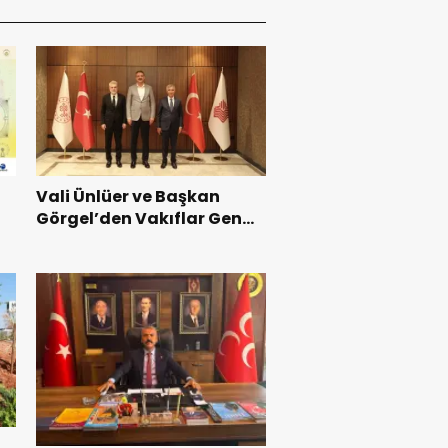
Vali Ünlüer ve Başkan
Görgel’den Vakıflar Genel
Müdürlüğü’ne ziyaret.