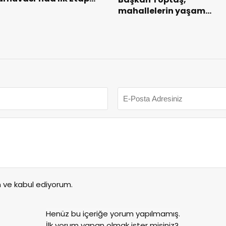
aşarıyla Tamamlandı.
mahallelerin yaşam
kalitesini artıran parklar
ziyaret etti.
ve kabul ediyorum.
Henüz bu içeriğe yorum yapılmamış.
İlk yorum yapan olmak ister misiniz?