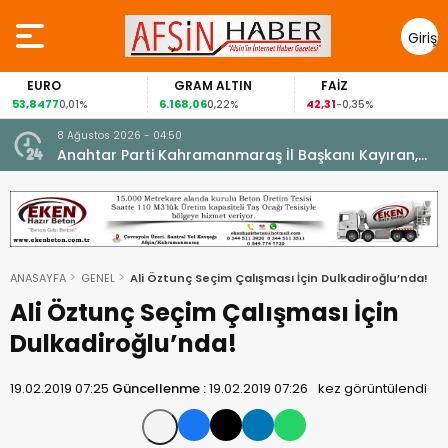
Giriş
Yap
EURO
GRAM ALTIN
FAİZ
53,8477
6.168,06
42,31
0,01%
0,22%
-0,35%
8 Ağustos 2026 - 04:50
ikleti
Anahtar Parti Kahramanmaraş İl Başkanı Kayıran,
Afşin Teşkilatı ile buluştu.
ANASAYFA
GENEL
Ali Öztunç Seçim Çalışması İçin Dulkadiroğlu’nda!
Ali Öztunç Seçim Çalışması İçin
Dulkadiroğlu’nda!
19.02.2019 07:25
Güncellenme :
19.02.2019 07:26
kez görüntülendi