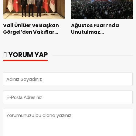
Vali Ünlüer ve Başkan
Ağustos Fuarı’nda
Görgel’den Vakıflar
Unutulmaz
Genel Müdürlüğü’ne
Dedublüman Gecesi.
ziyaret.
YORUM YAP