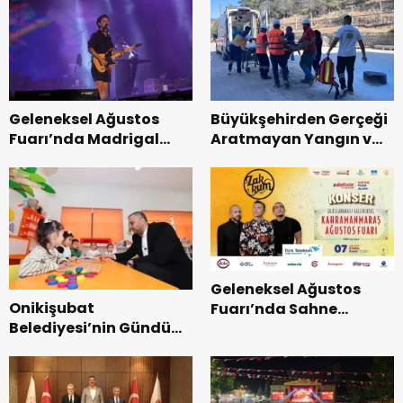
Bisikleti Turnuvası
Tamamlandı.
Geleneksel Ağustos
Büyükşehirden Gerçeği
Fuarı’nda Madrigal
Aratmayan Yangın ve
Coşkusu.
Kurtarma Tatbikatı.
Geleneksel Ağustos
Onikişubat
Fuarı’nda Sahne
Belediyesi’nin Gündüz
Zakkum’un.
Bakımevi’nde yeni
dönemin ön kayıtları
başladı.