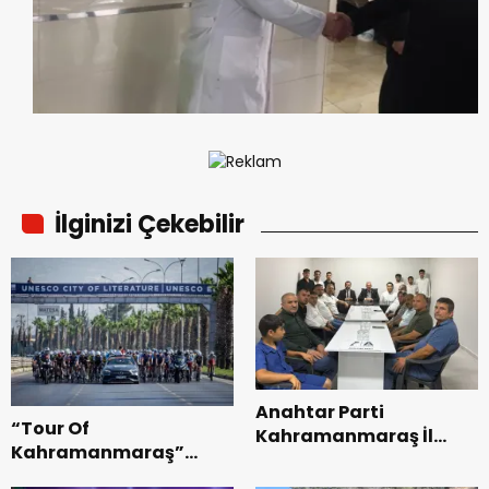
İlginizi Çekebilir
Anahtar Parti
“Tour Of
Kahramanmaraş İl
Kahramanmaraş”
Başkanı Kayıran, Afşin
Uluslararası Yol
Teşkilatı ile buluştu.