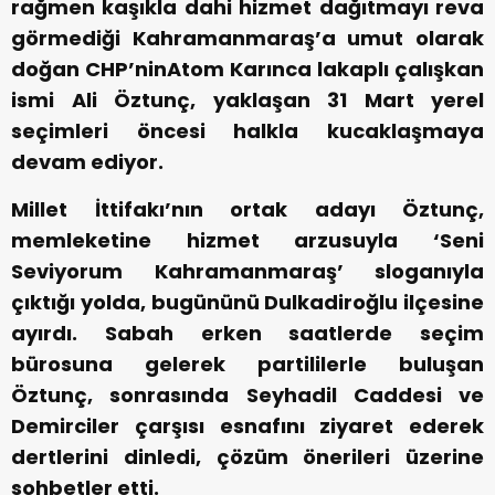
rağmen kaşıkla dahi hizmet dağıtmayı reva
görmediği Kahramanmaraş’a umut olarak
doğan CHP’ninAtom Karınca lakaplı çalışkan
ismi Ali Öztunç, yaklaşan 31 Mart yerel
seçimleri öncesi halkla kucaklaşmaya
devam ediyor.
Millet İttifakı’nın ortak adayı Öztunç,
memleketine hizmet arzusuyla ‘Seni
Seviyorum Kahramanmaraş’ sloganıyla
çıktığı yolda, bugününü Dulkadiroğlu ilçesine
ayırdı. Sabah erken saatlerde seçim
bürosuna gelerek partililerle buluşan
Öztunç, sonrasında Seyhadil Caddesi ve
Demirciler çarşısı esnafını ziyaret ederek
dertlerini dinledi, çözüm önerileri üzerine
sohbetler etti.