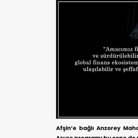
Afşin’e bağlı Anzorey Maha
Aşure programı bu sene de y