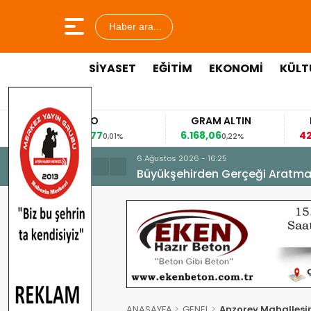
Haber ara...
SİYASET
EĞİTİM
EKONOMİ
KÜLT
EURO
GRAM ALTIN
FAİZ
53,8477
6.168,06
42,31
0,01%
0,22%
-0,35%
6 Ağustos 2026 - 16:25
Büyükşehirden Gerçeği Aratma
ANASAYFA
GENEL
Anzorey Mahallesi