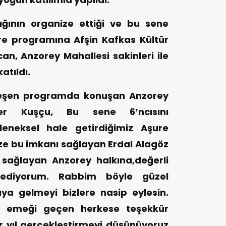
ığının organize ettiği ve bu sene
ure programına Afşin Kafkas Kültür
n, Anzorey Mahallesi sakinleri ile
atıldı.
leşen programda konuşan Anzorey
er Kuşçu, Bu sene 6’ncısını
leneksel hale getirdiğimiz Aşure
ze bu imkanı sağlayan Erdal Alagöz
sağlayan Anzorey halkına,değerli
r ediyorum. Rabbim böyle güzel
ya gelmeyi bizlere nasip eylesin.
da emeği geçen herkese teşekkür
er yıl gerçekleştirmeyi düşünüyoruz