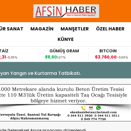
ÜR SANAT
MAGAZİN
MANŞETLER
ÖZEL HABER
KÜNYE
GÜMÜŞ GRAM
BITCOIN
GBP
88,60
63.760,00
63,11
1,07%
-0,55%
yan Yangın ve Kurtarma Tatbikatı.
nde Geleneksel Aşure programı düzenlendi.