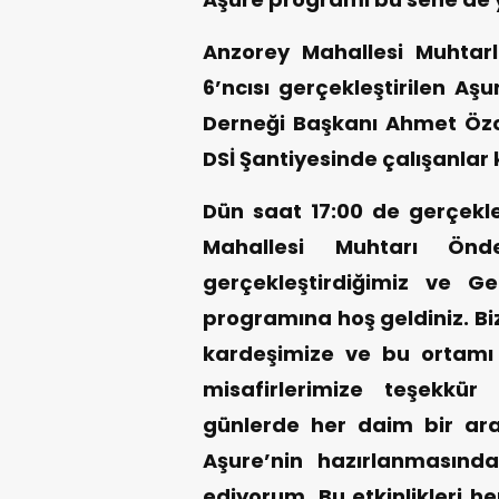
Anzorey Mahallesi Muhtarl
6’ncısı gerçekleştirilen Aş
Derneği Başkanı Ahmet Özca
DSİ Şantiyesinde çalışanlar k
Dün saat 17:00 de gerçek
Mahallesi Muhtarı Önd
gerçekleştirdiğimiz ve Ge
programına hoş geldiniz. Bi
kardeşimize ve bu ortamı 
misafirlerimize teşekkü
günlerde her daim bir ara
Aşure’nin hazırlanmasın
ediyorum. Bu etkinlikleri h