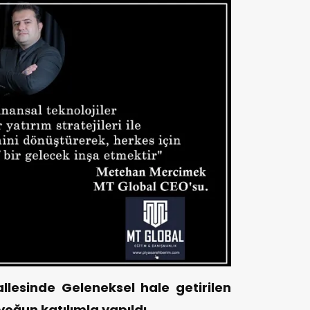
llesinde Geleneksel hale getirilen
oğun katılımla yapıldı.