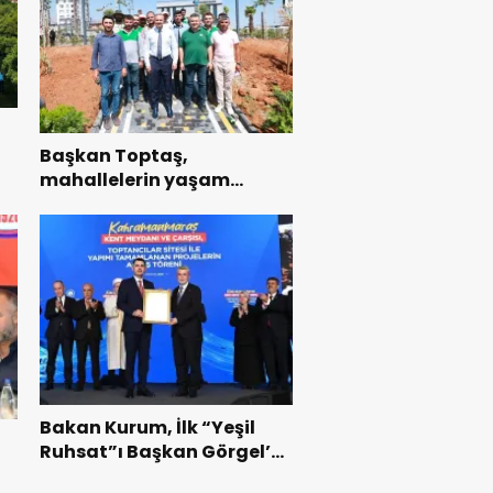
Başkan Toptaş,
mahallelerin yaşam
kalitesini artıran parkları
ziyaret etti.
Bakan Kurum, İlk “Yeşil
Ruhsat”ı Başkan Görgel’e
Takdim Etti.