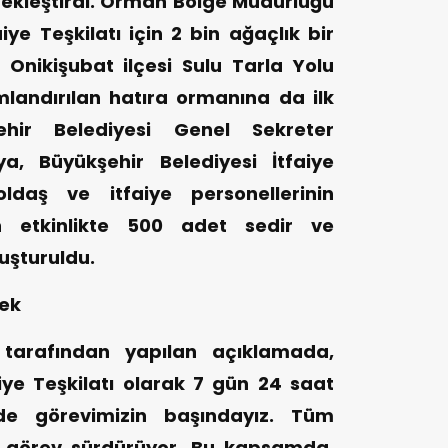
erçekleştirdi. Orman Bölge Müdürlüğü
faiye Teşkilatı için 2 bin ağaçlık bir
 Onikişubat ilçesi Sulu Tarla Yolu
mlandırılan hatıra ormanına da ilk
şehir Belediyesi Genel Sekreter
a, Büyükşehir Belediyesi İtfaiye
ldaş ve itfaiye personellerinin
len etkinlikte 500 adet sedir ve
uşturuldu.
cek
ı tarafından yapılan açıklamada,
iye Teşkilatı olarak 7 gün 24 saat
nde görevimizin başındayız. Tüm
ir görev sürdürüyor. Bu kapsamda,