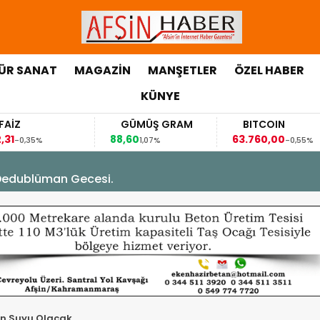
ÜR SANAT
MAGAZİN
MANŞETLER
ÖZEL HABER
KÜNYE
GÜMÜŞ GRAM
BITCOIN
88,60
63.760,00
63
1,07%
-0,55%
Dedublüman Gecesi.
an Suyu Olacak.