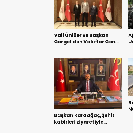
Vali Ünlüer ve Başkan
A
Görgel’den Vakıflar Genel
U
Müdürlüğü’ne ziyaret.
G
B
N
Başkan Karaağaç,Şehit
G
kabirleri ziyaretiyle
T
görevine başladı.
G