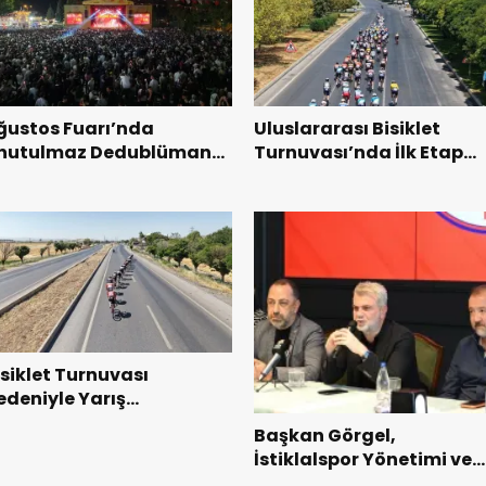
ğustos Fuarı’nda
Uluslararası Bisiklet
nutulmaz Dedublüman
Turnuvası’nda İlk Etap
ecesi.
Başarıyla Tamamlandı.
isiklet Turnuvası
edeniyle Yarış
üzergahında Geçici
Başkan Görgel,
rafik Düzenlemelerine
İstiklalspor Yönetimi ve
idilecek!.
Futbolcularıyla Bir Araya