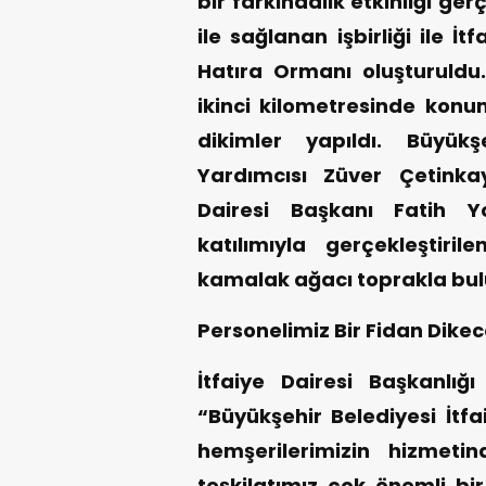
bir farkındalık etkinliği g
ile sağlanan işbirliği ile İt
Hatıra Ormanı oluşturuldu.
ikinci kilometresinde konu
dikimler yapıldı. Büyük
Yardımcısı Züver Çetinkay
Dairesi Başkanı Fatih Yo
katılımıyla gerçekleştiri
kamalak ağacı toprakla bul
Personelimiz Bir Fidan Dike
İtfaiye Dairesi Başkanlığ
“Büyükşehir Belediyesi İtfa
hemşerilerimizin hizmeti
teşkilatımız çok önemli b