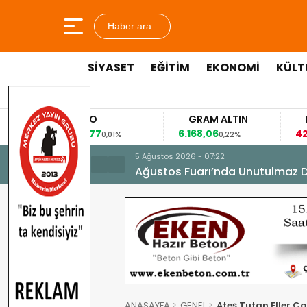
Haber ara...
SİYASET
EĞİTİM
EKONOMİ
KÜLT
EURO
GRAM ALTIN
FAİZ
53,8477
6.168,06
42,31
0,01%
0,22%
-0,35%
5 Ağustos 2026 - 07:22
Ağustos Fuarı’nda Unutulmaz 
ANASAYFA
GENEL
Ateş Tutan Eller C