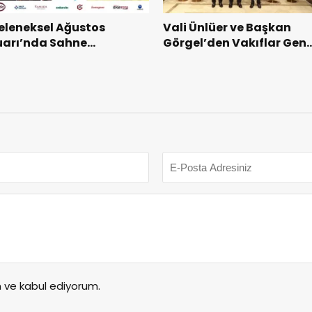
eleneksel Ağustos
Vali Ünlüer ve Başkan
uarı’nda Sahne
Görgel’den Vakıflar Gene
akkum’un.
Müdürlüğü’ne ziyaret.
ve kabul ediyorum.