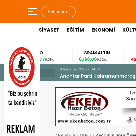
Haber ara...
SİYASET
EĞİTİM
EKONOMİ
KÜLT
EURO
GRAM ALTIN
53,8477
6.168,06
42
0,01%
0,22%
8 Ağustos 2026 - 04:50
Anahtar Parti Kahramanmaraş İl 
ANASAYFA
GENEL
Aycan’ın Soru Öner