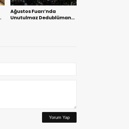
Ağustos Fuarı’nda
l
Unutulmaz Dedublüman
Gecesi.
Yorum Yap