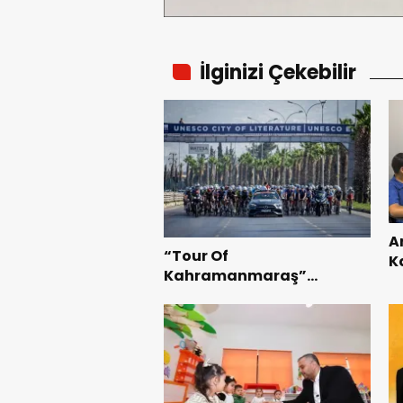
İlginizi Çekebilir
A
“Tour Of
K
Kahramanmaraş”
B
Uluslararası Yol Bisikleti
Te
Turnuvası Tamamlandı.