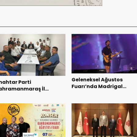
Geleneksel Ağustos
nahtar Parti
Fuarı’nda Madrigal
ahramanmaraş İl
Coşkusu.
aşkanı Kayıran, Afşin
şkilatı ile buluştu.