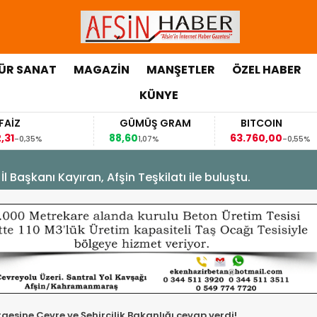
ÜR SANAT
MAGAZİN
MANŞETLER
ÖZEL HABER
KÜNYE
FAİZ
GÜMÜŞ GRAM
BITCOIN
,31
88,60
63.760,00
-0,35%
1,07%
-0,55%
Başkanı Kayıran, Afşin Teşkilatı ile buluştu.
gesine Çevre ve Şehircilik Bakanlığı cevap verdi!