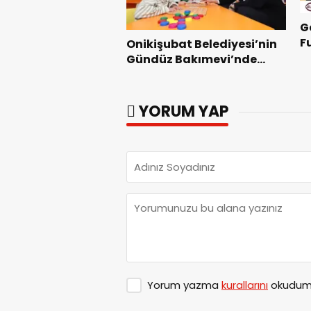
G
F
Onikişubat Belediyesi’nin
Z
Gündüz Bakımevi’nde
yeni dönemin ön kayıtları
başladı.
YORUM YAP
Yorum yazma
kurallarını
okudum 