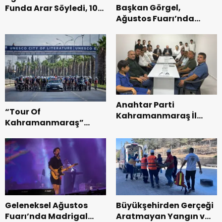
Başkan Görgel,
Funda Arar Söyledi, 100
Ağustos Fuarı’nda
Bin Dinleyici Eşlik Etti.
Esnaf ve
Vatandaşlarla
Buluştu.
Anahtar Parti
“Tour Of
Kahramanmaraş İl
Kahramanmaraş”
Başkanı Kayıran, Afşin
Uluslararası Yol
Teşkilatı ile buluştu.
Bisikleti Turnuvası
Tamamlandı.
Geleneksel Ağustos
Büyükşehirden Gerçeği
Fuarı’nda Madrigal
Aratmayan Yangın ve