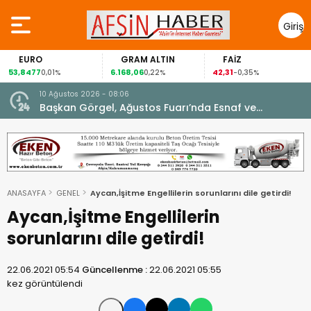
Giriş
Yap
EURO
GRAM ALTIN
FAİZ
53,8477
6.168,06
42,31
0,01%
0,22%
-0,35%
10 Ağustos 2026 - 08:06
Başkan Görgel, Ağustos Fuarı’nda Esnaf ve
Vatandaşlarla Buluştu.
ANASAYFA
GENEL
Aycan,İşitme Engellilerin sorunlarını dile getirdi!
Aycan,İşitme Engellilerin
sorunlarını dile getirdi!
22.06.2021 05:54
Güncellenme :
22.06.2021 05:55
kez görüntülendi