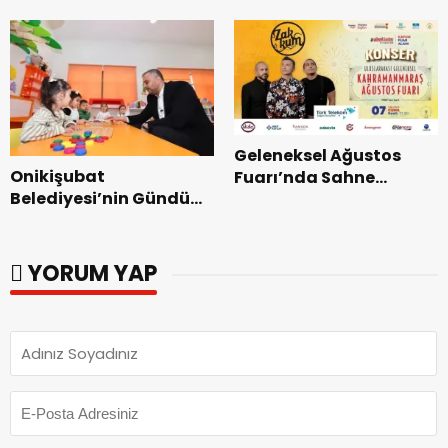
Coşkusu.
Kurtarma Tatbikatı.
Geleneksel Ağustos
Onikişubat
Fuarı’nda Sahne
Belediyesi’nin Gündüz
Zakkum’un.
Bakımevi’nde yeni
dönemin ön kayıtları
başladı.
YORUM YAP