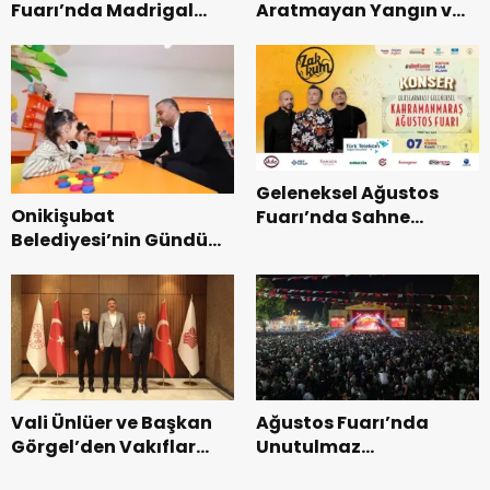
Fuarı’nda Madrigal
Aratmayan Yangın ve
Coşkusu.
Kurtarma Tatbikatı.
Geleneksel Ağustos
Onikişubat
Fuarı’nda Sahne
Belediyesi’nin Gündüz
Zakkum’un.
Bakımevi’nde yeni
dönemin ön kayıtları
başladı.
Vali Ünlüer ve Başkan
Ağustos Fuarı’nda
Görgel’den Vakıflar
Unutulmaz
Genel Müdürlüğü’ne
Dedublüman Gecesi.