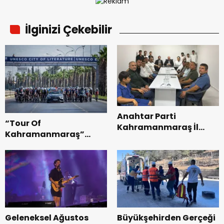
İlginizi Çekebilir
Anahtar Parti
“Tour Of
Kahramanmaraş İl
Kahramanmaraş”
Başkanı Kayıran, Afşin
Uluslararası Yol
Teşkilatı ile buluştu.
Bisikleti Turnuvası
Tamamlandı.
Geleneksel Ağustos
Büyükşehirden Gerçeği