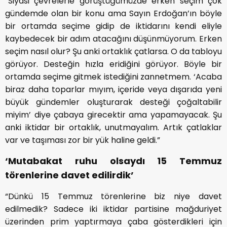
“Siyasi çevrelerle görüştüğümüzde erken seçim çok
gündemde olan bir konu ama Sayın Erdoğan’ın böyle
bir ortamda seçime gidip de iktidarını kendi eliyle
kaybedecek bir adım atacağını düşünmüyorum. Erken
seçim nasıl olur? Şu anki ortaklık çatlarsa. O da tabloyu
görüyor. Desteğin hızla eridiğini görüyor. Böyle bir
ortamda seçime gitmek istediğini zannetmem. ‘Acaba
biraz daha toparlar mıyım, içeride veya dışarıda yeni
büyük gündemler oluşturarak desteği çoğaltabilir
miyim’ diye çabaya girecektir ama yapamayacak. Şu
anki iktidar bir ortaklık, unutmayalım. Artık çatlaklar
var ve taşıması zor bir yük haline geldi.”
‘Mutabakat ruhu olsaydı 15 Temmuz
törenlerine davet edilirdik’
“Dünkü 15 Temmuz törenlerine biz niye davet
edilmedik? Sadece iki iktidar partisine mağduriyet
üzerinden prim yaptırmaya çaba gösterdikleri için