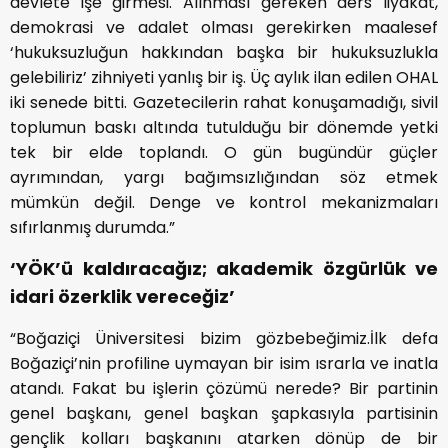
devlete işe girmesi. Alınması gereken ders liyakat,
demokrasi ve adalet olması gerekirken maalesef
‘hukuksuzluğun hakkından başka bir hukuksuzlukla
gelebiliriz’ zihniyeti yanlış bir iş. Üç aylık ilan edilen OHAL
iki senede bitti. Gazetecilerin rahat konuşamadığı, sivil
toplumun baskı altında tutulduğu bir dönemde yetki
tek bir elde toplandı. O gün bugündür güçler
ayrımından, yargı bağımsızlığından söz etmek
mümkün değil. Denge ve kontrol mekanizmaları
sıfırlanmış durumda.”
‘YÖK’ü kaldıracağız; akademik özgürlük ve
idari özerklik vereceğiz’
“Boğaziçi Üniversitesi bizim gözbebeğimiz.İlk defa
Boğaziçi’nin profiline uymayan bir isim ısrarla ve inatla
atandı. Fakat bu işlerin çözümü nerede? Bir partinin
genel başkanı, genel başkan şapkasıyla partisinin
gençlik kolları başkanını atarken dönüp de bir