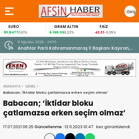
Giriş
Yap
EURO
GRAM ALTIN
FAİZ
53,8477
6.168,06
42,31
0,01%
0,22%
-0,35%
8 Ağustos 2026 - 04:50
ikleti
Anahtar Parti Kahramanmaraş İl Başkanı Kayıran,
Afşin Teşkilatı ile buluştu.
ANASAYFA
GENEL
Babacan; ‘İktidar bloku çatlamazsa erken seçim olmaz’
Babacan; ‘İktidar bloku
çatlamazsa erken seçim olmaz’
17.07.2021 06:25
Güncellenme :
13.11.2023 10:47
kez görüntülendi