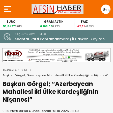
Giriş
Yap
EURO
GRAM ALTIN
FAİZ
53,8477
6.168,06
42,31
0,01%
0,22%
-0,35%
8 Ağustos 2026 - 04:50
ikleti
Anahtar Parti Kahramanmaraş İl Başkanı Kayıran,
Afşin Teşkilatı ile buluştu.
ANASAYFA
GENEL
Başkan Görgel; “Azerbaycan Mahallesi İki Ülke Kardeşliğinin Nişanesi”
Başkan Görgel; “Azerbaycan
Mahallesi İki Ülke Kardeşliğinin
Nişanesi”
01.10.2025 08:48
Güncellenme :
01.10.2025 08:49