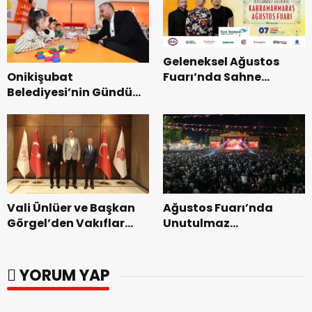
Geleneksel Ağustos
Onikişubat
Fuarı’nda Sahne
Belediyesi’nin Gündüz
Zakkum’un.
Bakımevi’nde yeni
dönemin ön kayıtları
başladı.
Vali Ünlüer ve Başkan
Ağustos Fuarı’nda
Görgel’den Vakıflar
Unutulmaz
Genel Müdürlüğü’ne
Dedublüman Gecesi.
ziyaret.
YORUM YAP