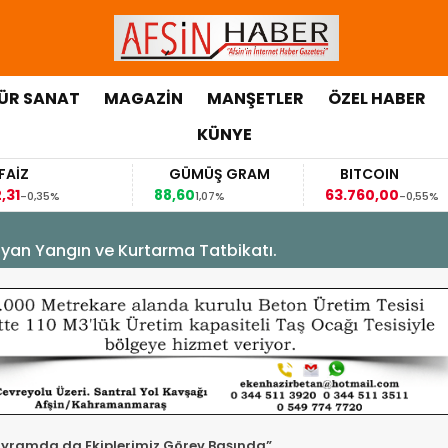
ÜR SANAT
MAGAZİN
MANŞETLER
ÖZEL HABER
KÜNYE
GÜMÜŞ GRAM
BITCOIN
88,60
63.760,00
%
1,07%
-0,55%
yan Yangın ve Kurtarma Tatbikatı.
ayramda da Ekiplerimiz Görev Başında”