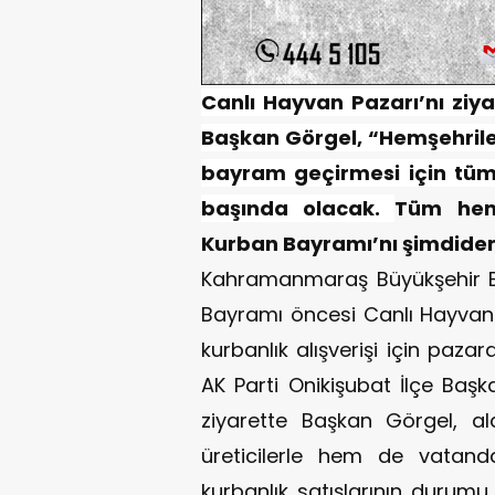
Canlı Hayvan Pazarı’nı ziy
Başkan Görgel, “Hemşehriler
bayram geçirmesi için tüm
başında olacak.
Tüm hemş
Kurban Bayramı’nı şimdiden
Kahramanmaraş Büyükşehir B
Bayramı öncesi Canlı Hayvan B
kurbanlık alışverişi için paza
AK Parti Onikişubat İlçe Baş
ziyarette Başkan Görgel, a
üreticilerle hem de vatanda
kurbanlık satışlarının durumu