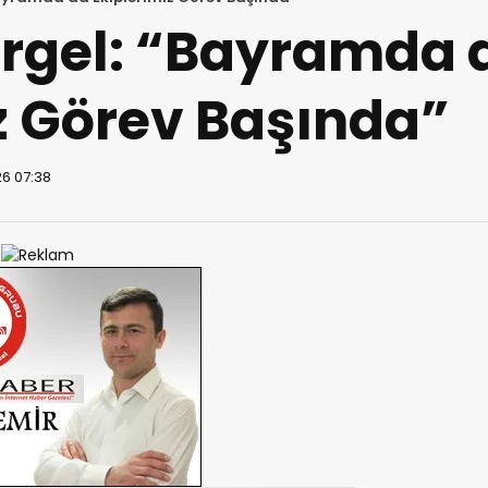
rgel: “Bayramda 
z Görev Başında”
26 07:38