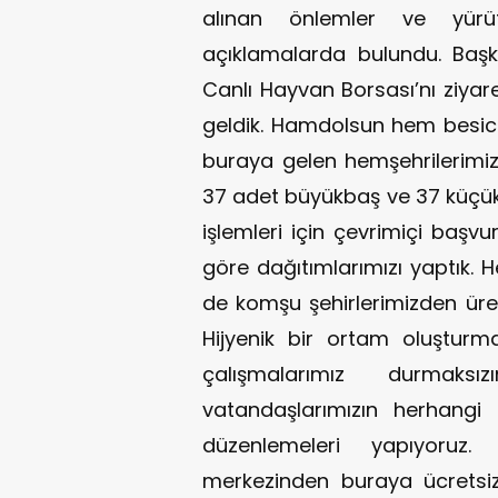
alınan önlemler ve yürütü
açıklamalarda bulundu. Baş
Canlı Hayvan Borsası’nı ziyar
geldik. Hamdolsun hem besici
buraya gelen hemşehrilerimiz
37 adet büyükbaş ve 37 küçük
işlemleri için çevrimiçi başvu
göre dağıtımlarımızı yaptık.
de komşu şehirlerimizden üreti
Hijyenik bir ortam oluşturm
çalışmalarımız durmaks
vatandaşlarımızın herhangi 
düzenlemeleri yapıyoruz
merkezinden buraya ücretsi