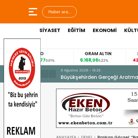
Haber ara...
SİYASET
EĞİTİM
EKONOMİ
KÜLT
EURO
GRAM ALTIN
FAİZ
53,8477
6.168,06
42,31
0,01%
0,22%
-0,35
6 Ağustos 2026 - 16:25
Büyükşehirden Gerçeği Aratma
ANASAYFA
GENEL
Başkan Görgel: “B