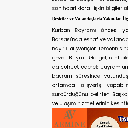
son hazırlıklara ilişkin bilgiler al
Besiciler ve Vatandaşlarla Yakından İlg
Kurban Bayramı öncesi yo
Borsası’nda esnaf ve vatanda
hayırlı alışverişler temennisi
gezen Başkan Görgel, üreticile
da sohbet ederek bayramlarını
bayram süresince vatandaşla
ortamda alışveriş yapabilme
sürdürdüğünü belirten Başkan
ve ulaşım hizmetlerinin kesintis