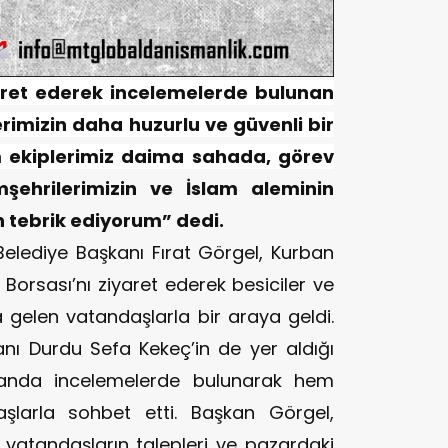
aret ederek incelemelerde bulunan
imizin daha huzurlu ve güvenli bir
 ekiplerimiz daima sahada, görev
ehrilerimizin ve İslam aleminin
 tebrik ediyorum” dedi.
elediye Başkanı
Fırat Görgel
, Kurban
orsası’nı ziyaret ederek besiciler ve
ra gelen vatandaşlarla bir araya geldi.
kanı
Durdu Sefa Kekeç
’in de yer aldığı
landa incelemelerde bulunarak hem
şlarla sohbet etti. Başkan Görgel,
, vatandaşların talepleri ve pazardaki