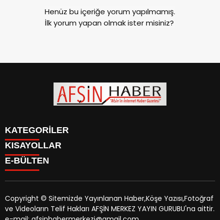
Henüz bu içeriğe yorum yapılmamış.
İlk yorum yapan olmak ister misiniz?
KATEGORİLER
KISAYOLLAR
SİYASET
E-BÜLTEN
EĞİTİM
SİYASET
EKONOMİ
EĞİTİM
KÜLTÜR SANAT
EKONOMİ
MAGAZİN
Copyright © Sitemizde Yayınlanan Haber,Köşe Yazısı,Fotoğraf
KÜLTÜR SANAT
MANŞETLER
ve Videoların Telif Hakları AFŞİN MERKEZ YAYIN GURUBU'na aittir.
MAGAZİN
afsinhaber.com
e-bültenine abone olarak, tarafınıza haber,
ÖZEL HABER
e-mail: afsinhabermerkezi@gmail.com