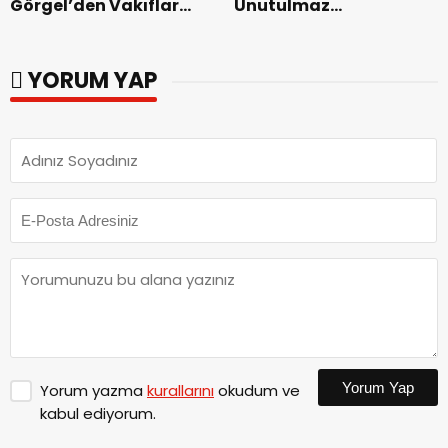
Görgel’den Vakıflar
Unutulmaz
Genel Müdürlüğü’ne
Dedublüman Gecesi.
ziyaret.
YORUM YAP
Yorum Yap
Yorum yazma
kurallarını
okudum ve
kabul ediyorum.