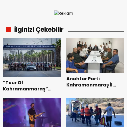
İlginizi Çekebilir
Anahtar Parti
“Tour Of
Kahramanmaraş İl
Kahramanmaraş”
Başkanı Kayıran, Afşin
Uluslararası Yol
Teşkilatı ile buluştu.
Bisikleti Turnuvası
Tamamlandı.