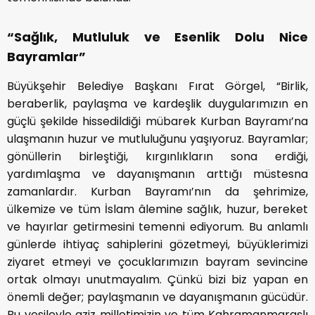
“Sağlık, Mutluluk ve Esenlik Dolu Nice
Bayramlar”
Büyükşehir Belediye Başkanı Fırat Görgel, “Birlik,
beraberlik, paylaşma ve kardeşlik duygularımızın en
güçlü şekilde hissedildiği mübarek Kurban Bayramı’na
ulaşmanın huzur ve mutluluğunu yaşıyoruz. Bayramlar;
gönüllerin birleştiği, kırgınlıkların sona erdiği,
yardımlaşma ve dayanışmanın arttığı müstesna
zamanlardır. Kurban Bayramı’nın da şehrimize,
ülkemize ve tüm İslam âlemine sağlık, huzur, bereket
ve hayırlar getirmesini temenni ediyorum. Bu anlamlı
günlerde ihtiyaç sahiplerini gözetmeyi, büyüklerimizi
ziyaret etmeyi ve çocuklarımızın bayram sevincine
ortak olmayı unutmayalım. Çünkü bizi biz yapan en
önemli değer; paylaşmanın ve dayanışmanın gücüdür.
Bu vesileyle aziz milletimizin ve tüm Kahramanmaraşlı