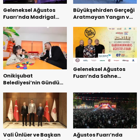
Geleneksel Ağustos
Büyükşehirden Gerçeği
Fuarı’nda Madrigal
Aratmayan Yangın ve
Coşkusu.
Kurtarma Tatbikatı.
Geleneksel Ağustos
Onikişubat
Fuarı’nda Sahne
Belediyesi’nin Gündüz
Zakkum’un.
Bakımevi’nde yeni
dönemin ön kayıtları
başladı.
Vali Ünlüer ve Başkan
Ağustos Fuarı’nda