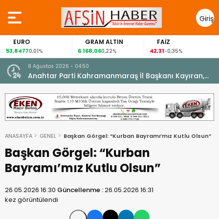
Giriş
Yap
EURO
GRAM ALTIN
FAİZ
53,8477
6.168,06
42,31
8
0,01%
0,22%
-0,35%
8 Ağustos 2026 - 04:50
ikleti
Anahtar Parti Kahramanmaraş İl Başkanı Kayıran,
Afşin Teşkilatı ile buluştu.
ANASAYFA
GENEL
Başkan Görgel: “Kurban Bayramı’mız Kutlu Olsun”
Başkan Görgel: “Kurban
Bayramı’mız Kutlu Olsun”
26.05.2026 16:30
Güncellenme :
26.05.2026 16:31
kez görüntülendi