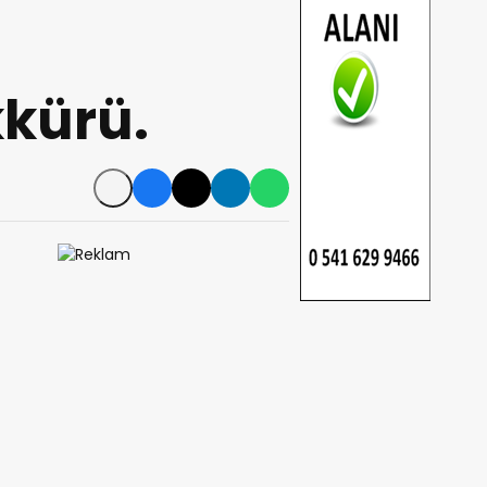
kkürü.