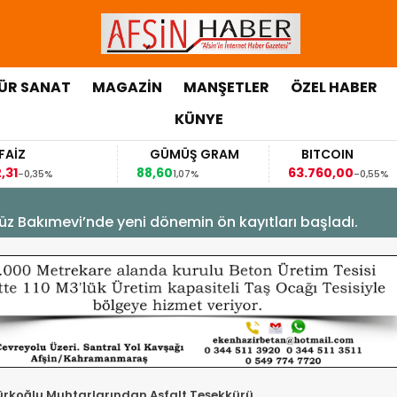
ÜR SANAT
MAGAZİN
MANŞETLER
ÖZEL HABER
KÜNYE
GÜMÜŞ GRAM
BITCOIN
GBP
88,60
63.760,00
63,118
1,07%
-0,55%
üz Bakımevi’nde yeni dönemin ön kayıtları başladı.
ürkoğlu Muhtarlarından Asfalt Teşekkürü.