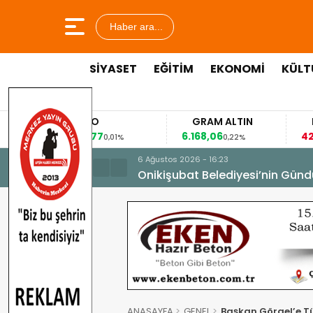
Haber ara...
SİYASET
EĞİTİM
EKONOMİ
KÜLT
EURO
GRAM ALTIN
FAİZ
53,8477
6.168,06
42,31
0,01%
0,22%
-0,35%
6 Ağustos 2026 - 16:23
Onikişubat Belediyesi’nin Günd
ANASAYFA
GENEL
Başkan Görgel’e T