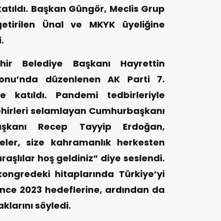
atıldı. Başkan Güngör, Meclis Grup
getirilen Ünal ve MKYK üyeliğine
i.
ir Belediye Başkanı Hayrettin
onu’nda düzenlenen AK Parti 7.
 katıldı. Pandemi tedbirleriyle
şehirleri selamlayan Cumhurbaşkanı
şkanı Recep Tayyip Erdoğan,
eler, size kahramanlık herkesten
şlılar hoş geldiniz” diye seslendi.
ngredeki hitaplarında Türkiye’yi
e önce 2023 hedeflerine, ardından da
larını söyledi.