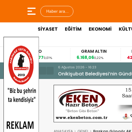
Haber ara...
SİYASET
EĞİTİM
EKONOMİ
KÜLT
EURO
GRAM ALTIN
FAİ
53,8477
6.168,06
42,31
0,01%
0,22%
6 Ağustos 2026 - 16:23
Onikişubat Belediyesi’nin Günd
ANASAYFA
GENEL
Başkan Güngör AK P