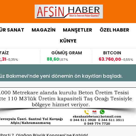
ÜR SANAT
MAGAZİN
MANŞETLER
ÖZEL HABER
KÜNYE
Z
GÜMÜŞ GRAM
BITCOIN
88,60
63.760,00
-0,35%
1,07%
-0,55%
üz Bakımevi’nde yeni dönemin ön kayıtları başladı.
arti 7. Olağan Büyük Kongresi’ne Katıldı!