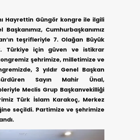
 Hayrettin Güngör kongre ile ilgili
el Başkanımız, Cumhurbaşkanımız
’ın teşrifleriyle 7. Olağan Büyük
k. Türkiye için güven ve istikrar
kongremiz şehrimize, milletimize ve
ongremizde, 3 yıldır Genel Başkan
 sürdüren Sayın Mahir Ünal,
eriyle Meclis Grup Başkanvekilliği
hrimiz Türk İslam Karakoç, Merkez
ine seçildi. Partimize ve şehrimize
landı.