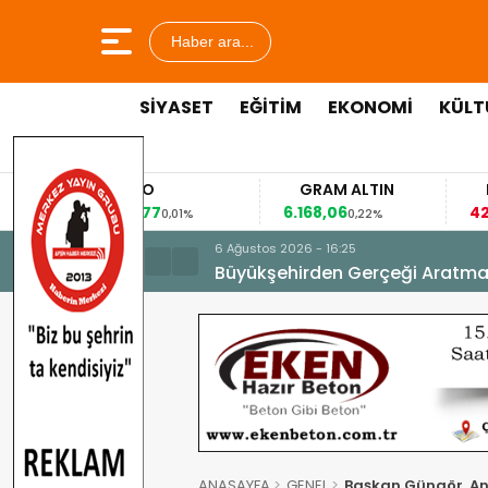
Haber ara...
SİYASET
EĞİTİM
EKONOMİ
KÜLT
EURO
GRAM ALTIN
FAİZ
53,8477
6.168,06
42,31
0,01%
0,22%
-0,35%
6 Ağustos 2026 - 16:25
Büyükşehirden Gerçeği Aratma
ANASAYFA
GENEL
Başkan Güngör, Andı