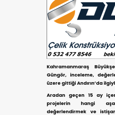
Kahramanmaraş Büyükşeh
Güngör, inceleme, değer
üzere gittiği Andırın’da ilgiy
Aradan geçen 15 ay içeri
projelerin hangi aş
değerlendirmek ve istiş