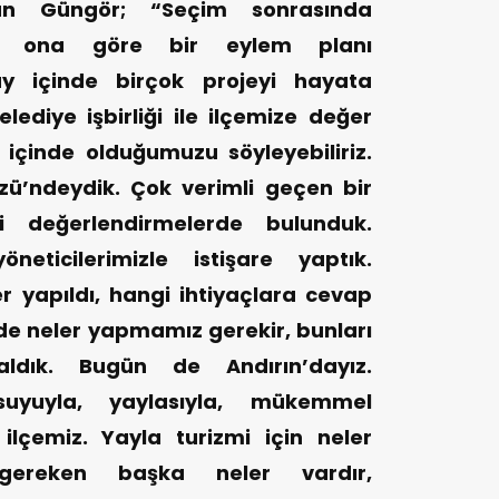
an Güngör; “Seçim sonrasında
 ve ona göre bir eylem planı
y içinde birçok projeyi hayata
lediye işbirliği ile ilçemize değer
i içinde olduğumuzu söyleyebiliriz.
zü’ndeydik. Çok verimli geçen bir
 değerlendirmelerde bulunduk.
neticilerimizle istişare yaptık.
r yapıldı, hangi ihtiyaçlara cevap
e neler yapmamız gerekir, bunları
ldık. Bugün de Andırın’dayız.
 suyuyla, yaylasıyla, mükemmel
ilçemiz. Yayla turizmi için neler
ı gereken başka neler vardır,