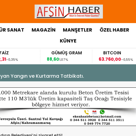
ÜR SANAT
MAGAZİN
MANŞETLER
ÖZEL HABER
KÜNYE
GÜMÜŞ GRAM
BITCOIN
88,60
63.760,00
63,
1,07%
-0,55%
yan Yangın ve Kurtarma Tatbikatı.
rın Belediyesi’ni ziyaret etti!