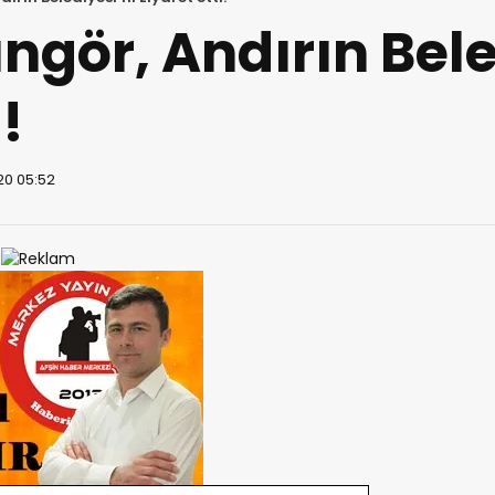
gör, Andırın Bele
!
20 05:52