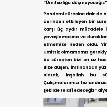
“Ümitsizliğe düşmeyeceğiz
Pandemi sürecine dair de b
derinden etkileyen bir süre
karşı üç aydır mücadele i
yavaşlamasına ve duraklama
etmemize neden oldu. Yi
Ümitsiz olmamamız gerekiyor
bu süreçten bizi en az hasa
Bize düşen, imtihandan yü
olarak, inşallah bu sü
Çalışmalarımızı hızlandıra
şekilde telafi edeceğiz” diy