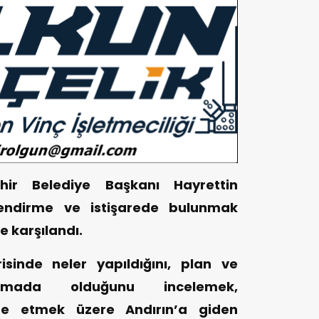
ir Belediye Başkanı Hayrettin
lendirme ve istişarede bulunmak
le karşılandı.
sinde neler yapıldığını, plan ve
amada olduğunu incelemek,
are etmek üzere Andırın’a giden