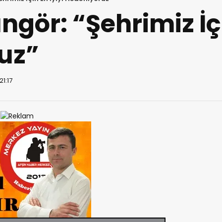
gör: “Şehrimiz İçi
uz”
21:17