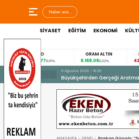
Haber ara...
SİYASET
EĞİTİM
EKONOMİ
KÜLT
EURO
GRAM ALTIN
FAİZ
53,8477
6.168,06
42,31
0,01%
0,22%
-0,
6 Ağustos 2026 - 16:25
Büyükşehirden Gerçeği Aratma
ANASAYFA
GENEL
Başkan Güngör: “Şeh