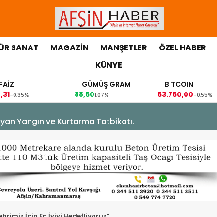
ÜR SANAT
MAGAZİN
MANŞETLER
ÖZEL HABER
KÜNYE
GÜMÜŞ GRAM
BITCOIN
88,60
63.760,00
35%
1,07%
-0,55%
yan Yangın ve Kurtarma Tatbikatı.
rimiz İçin En İyiyi Hedefliyoruz”