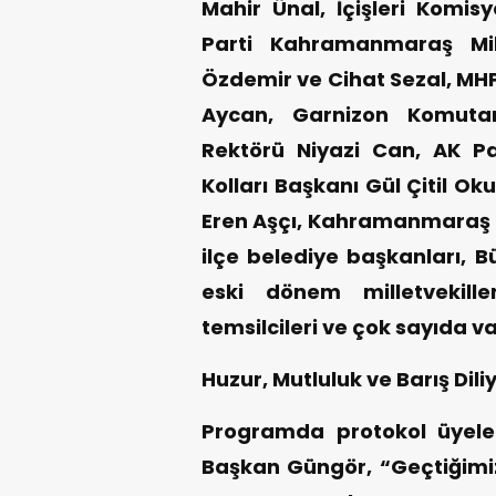
Mahir Ünal, İçişleri Komis
Parti Kahramanmaraş Mil
Özdemir ve Cihat Sezal, MH
Aycan, Garnizon Komuta
Rektörü Niyazi Can, AK Par
Kolları Başkanı Gül Çitil Ok
Eren Aşçı, Kahramanmaraş Ül
ilçe belediye başkanları, B
eski dönem milletvekille
temsilcileri ve çok sayıda v
Huzur, Mutluluk ve Barış Dil
Programda protokol üyele
Başkan Güngör, “Geçtiğimiz 