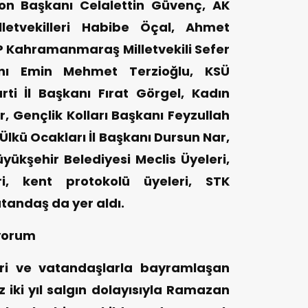
yon Başkanı Celalettin Güvenç, AK
letvekilleri Habibe Öçal, Ahmet
P Kahramanmaraş Milletvekili Sefer
nı Emin Mehmet Terzioğlu, KSÜ
ti İl Başkanı Fırat Görgel, Kadın
ur, Gençlik Kolları Başkanı Feyzullah
kü Ocakları İl Başkanı Dursun Nar,
üyükşehir Belediyesi Meclis Üyeleri,
ri, kent protokolü üyeleri, STK
atandaş da yer aldı.
iyorum
ri ve vatandaşlarla bayramlaşan
iki yıl salgın dolayısıyla Ramazan