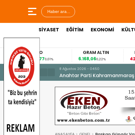
Haber ara...
SİYASET
EĞİTİM
EKONOMİ
KÜLT
EURO
GRAM ALTIN
FAİZ
53,8477
6.168,06
42,31
0,01%
0,22%
-0,35%
8 Ağustos 2026 - 04:50
Anahtar Parti Kahramanmaraş İl 
ANASAYFA
GENEL
Başkan Güngör Vat