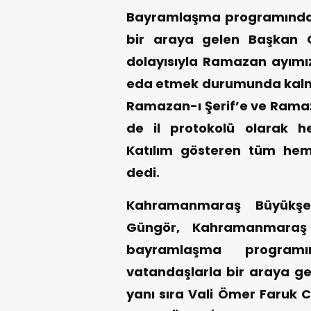
Bayramlaşma programında p
bir araya gelen Başkan Gü
dolayısıyla Ramazan ayımızı
eda etmek durumunda kalmış
Ramazan-ı Şerif’e ve Rama
de il protokolü olarak he
Katılım gösteren tüm hem
dedi.
Kahramanmaraş Büyükşeh
Güngör, Kahramanmaraş V
bayramlaşma programı
vatandaşlarla bir araya g
yanı sıra Vali Ömer Faruk C