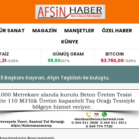
ÜR SANAT
MAGAZİN
MANŞETLER
ÖZEL HABER
KÜNYE
GÜMÜŞ GRAM
BITCOIN
88,60
63.760,00
63
1,07%
-0,55%
Başkanı Kayıran, Afşin Teşkilatı ile buluştu.
andaşlarla Bayramlaştı.