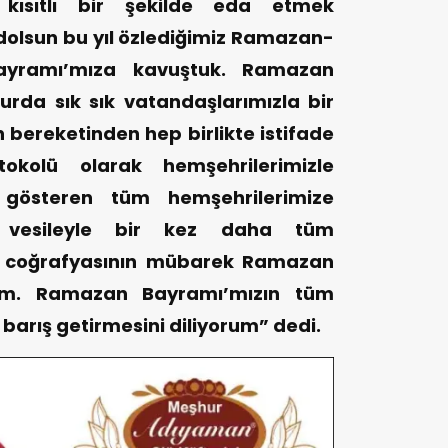
kısıtlı bir şekilde eda etmek
olsun bu yıl özlediğimiz Ramazan-
ayramı’mıza kavuştuk. Ramazan
urda sık sık vatandaşlarımızla bir
bereketinden hep birlikte istifade
okolü olarak hemşehrilerimizle
m gösteren tüm hemşehrilerimize
 vesileyle bir kez daha tüm
am coğrafyasının mübarek Ramazan
rum. Ramazan Bayramı’mızın tüm
 barış getirmesini diliyorum” dedi.