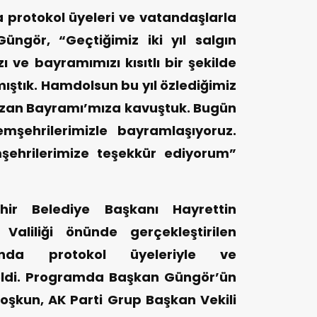
rotokol üyeleri ve vatandaşlarla
ngör, “Geçtiğimiz iki yıl salgın
 ve bayramımızı kısıtlı bir şekilde
tık. Hamdolsun bu yıl özlediğimiz
zan Bayramı’mıza kavuştuk. Bugün
mşehrilerimizle bayramlaşıyoruz.
şehrilerimize teşekkür ediyorum”
ir Belediye Başkanı Hayrettin
aliliği önünde gerçekleştirilen
nda protokol üyeleriyle ve
eldi. Programda Başkan Güngör’ün
oşkun, AK Parti Grup Başkan Vekili