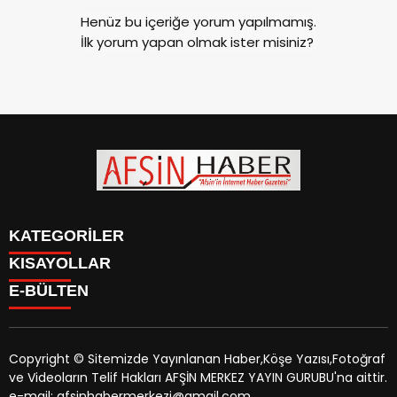
Henüz bu içeriğe yorum yapılmamış.
İlk yorum yapan olmak ister misiniz?
KATEGORİLER
KISAYOLLAR
SİYASET
E-BÜLTEN
EĞİTİM
SİYASET
EKONOMİ
EĞİTİM
KÜLTÜR SANAT
EKONOMİ
MAGAZİN
Copyright © Sitemizde Yayınlanan Haber,Köşe Yazısı,Fotoğraf
KÜLTÜR SANAT
MANŞETLER
ve Videoların Telif Hakları AFŞİN MERKEZ YAYIN GURUBU'na aittir.
MAGAZİN
afsinhaber.com
e-bültenine abone olarak, tarafınıza haber,
ÖZEL HABER
e-mail: afsinhabermerkezi@gmail.com