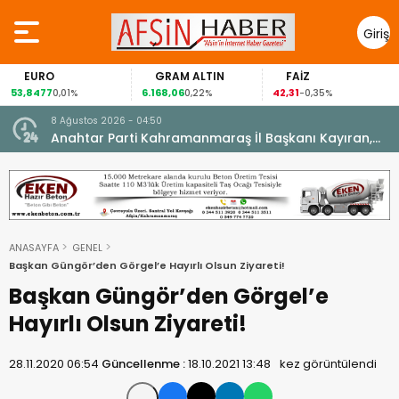
Giriş
Yap
EURO
GRAM ALTIN
FAİZ
53,8477
6.168,06
42,31
0,01%
0,22%
-0,35%
8 Ağustos 2026 - 04:50
ikleti
Anahtar Parti Kahramanmaraş İl Başkanı Kayıran,
Afşin Teşkilatı ile buluştu.
ANASAYFA
GENEL
Başkan Güngör’den Görgel’e Hayırlı Olsun Ziyareti!
Başkan Güngör’den Görgel’e
Hayırlı Olsun Ziyareti!
28.11.2020 06:54
Güncellenme :
18.10.2021 13:48
kez görüntülendi