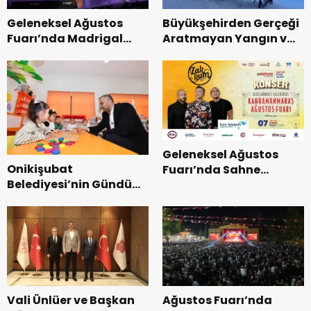
Geleneksel Ağustos
Büyükşehirden Gerçeği
Fuarı’nda Madrigal
Aratmayan Yangın ve
Coşkusu.
Kurtarma Tatbikatı.
Geleneksel Ağustos
Onikişubat
Fuarı’nda Sahne
Belediyesi’nin Gündüz
Zakkum’un.
Bakımevi’nde yeni
dönemin ön kayıtları
başladı.
Vali Ünlüer ve Başkan
Ağustos Fuarı’nda