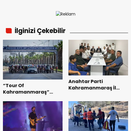
İlginizi Çekebilir
Anahtar Parti
“Tour Of
Kahramanmaraş İl
Kahramanmaraş”
Başkanı Kayıran, Afşin
Uluslararası Yol
Teşkilatı ile buluştu.
Bisikleti Turnuvası
Tamamlandı.