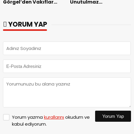
Görgel’den Vakıflar
Unutulmaz
Genel Müdürlüğü’ne
Dedublüman Gecesi.
ziyaret.
YORUM YAP
Yorum Yap
Yorum yazma
kurallarını
okudum ve
kabul ediyorum.