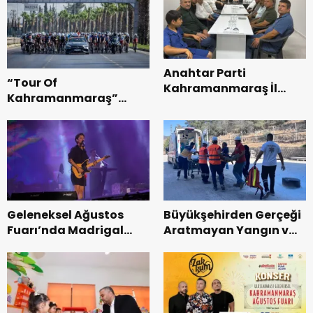
Anahtar Parti
“Tour Of
Kahramanmaraş İl
Kahramanmaraş”
Başkanı Kayıran, Afşin
Uluslararası Yol
Teşkilatı ile buluştu.
Bisikleti Turnuvası
Tamamlandı.
Geleneksel Ağustos
Büyükşehirden Gerçeği
Fuarı’nda Madrigal
Aratmayan Yangın ve
Coşkusu.
Kurtarma Tatbikatı.