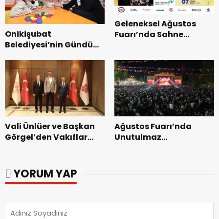
Geleneksel Ağustos
Onikişubat
Fuarı’nda Sahne
Belediyesi’nin Gündüz
Zakkum’un.
Bakımevi’nde yeni
dönemin ön kayıtları
başladı.
Vali Ünlüer ve Başkan
Ağustos Fuarı’nda
Görgel’den Vakıflar
Unutulmaz
Genel Müdürlüğü’ne
Dedublüman Gecesi.
ziyaret.
YORUM YAP