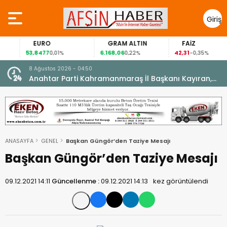
Giriş
Yap
EURO
GRAM ALTIN
FAİZ
53,8477
6.168,06
42,31
0,01%
0,22%
-0,35%
8 Ağustos 2026 - 04:50
ikleti
Anahtar Parti Kahramanmaraş İl Başkanı Kayıran,
Afşin Teşkilatı ile buluştu.
ANASAYFA
GENEL
Başkan Güngör’den Taziye Mesajı
Başkan Güngör’den Taziye Mesajı
09.12.2021 14:11
Güncellenme :
09.12.2021 14:13
kez görüntülendi