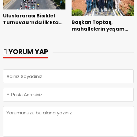
Uluslararası Bisiklet
Başkan Toptaş,
Turnuvası’nda İlk Etap
mahallelerin yaşam
Başarıyla
kalitesini artıran
Tamamlandı.
parkları ziyaret etti.
YORUM YAP