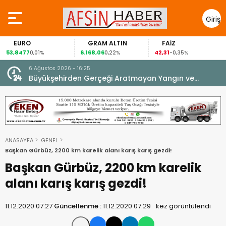
Giriş
Yap
GRAM ALTIN
FAİZ
GÜMÜŞ GRAM
6.168,06
42,31
88,60
0,22%
-0,35%
1,07%
6 Ağustos 2026 - 16:25
su.
Büyükşehirden Gerçeği Aratmayan Yangın ve
Kurtarma Tatbikatı.
ANASAYFA
GENEL
Başkan Gürbüz, 2200 km karelik alanı karış karış gezdi!
Başkan Gürbüz, 2200 km karelik
alanı karış karış gezdi!
11.12.2020 07:27
Güncellenme :
11.12.2020 07:29
kez görüntülendi