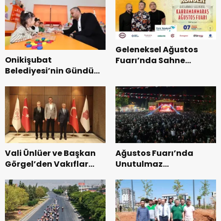
Geleneksel Ağustos
Onikişubat
Fuarı’nda Sahne
Belediyesi’nin Gündüz
Zakkum’un.
Bakımevi’nde yeni
dönemin ön kayıtları
başladı.
Vali Ünlüer ve Başkan
Ağustos Fuarı’nda
Görgel’den Vakıflar
Unutulmaz
Genel Müdürlüğü’ne
Dedublüman Gecesi.
ziyaret.