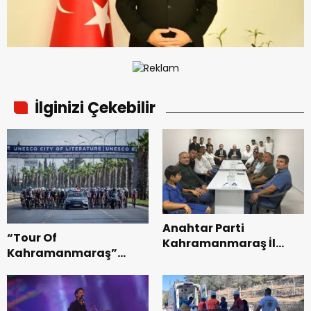
İlginizi Çekebilir
Anahtar Parti
“Tour Of
Kahramanmaraş İl
Kahramanmaraş”
Başkanı Kayıran, Afşin
Uluslararası Yol
Teşkilatı ile buluştu.
Bisikleti Turnuvası
Tamamlandı.