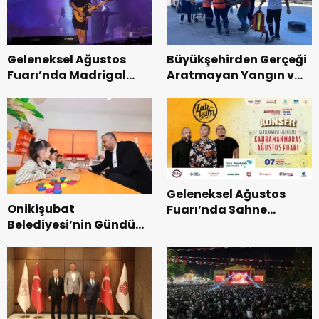
Geleneksel Ağustos
Büyükşehirden Gerçeği
Fuarı’nda Madrigal
Aratmayan Yangın ve
Coşkusu.
Kurtarma Tatbikatı.
Geleneksel Ağustos
Onikişubat
Fuarı’nda Sahne
Belediyesi’nin Gündüz
Zakkum’un.
Bakımevi’nde yeni
dönemin ön kayıtları
başladı.