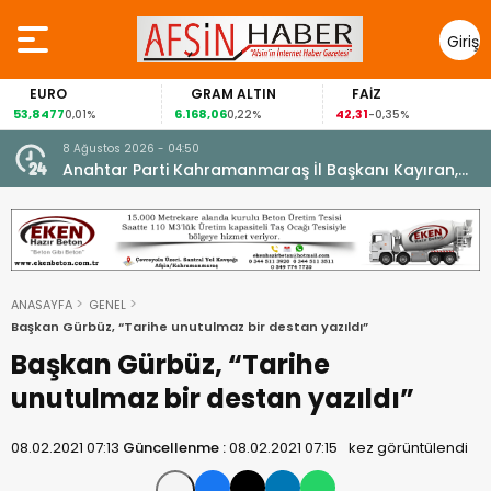
Giriş
Yap
EURO
GRAM ALTIN
FAİZ
53,8477
6.168,06
42,31
8
0,01%
0,22%
-0,35%
8 Ağustos 2026 - 04:50
ikleti
Anahtar Parti Kahramanmaraş İl Başkanı Kayıran,
Afşin Teşkilatı ile buluştu.
ANASAYFA
GENEL
Başkan Gürbüz, “Tarihe unutulmaz bir destan yazıldı”
Başkan Gürbüz, “Tarihe
unutulmaz bir destan yazıldı”
08.02.2021 07:13
Güncellenme :
08.02.2021 07:15
kez görüntülendi