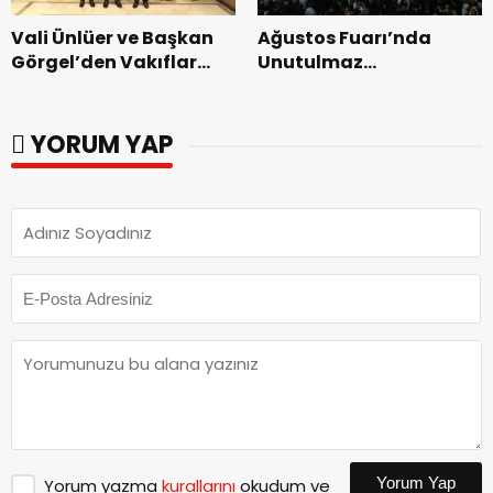
Vali Ünlüer ve Başkan
Ağustos Fuarı’nda
Görgel’den Vakıflar
Unutulmaz
Genel Müdürlüğü’ne
Dedublüman Gecesi.
ziyaret.
YORUM YAP
Yorum Yap
Yorum yazma
kurallarını
okudum ve