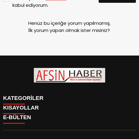
kabul ediyorum.
Henüz bu içeriğe yorum yapılmamış.
İlk yorum yapan olmak ister misiniz?
KATEGORİLER
KISAYOLLAR
SİYASET
E-BÜLTEN
EĞİTİM
SİYASET
EKONOMİ
EĞİTİM
KÜLTÜR SANAT
EKONOMİ