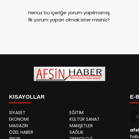
Henüz bu içeriğe yorum yapılmamış.
İlk yorum yapan olmak ister misiniz?
KISAYOLLAR
E-
SİYASET
EĞİTİM
EKONOMİ
KÜLTÜR SANAT
MAGAZİN
MANŞETLER
afs
ÖZEL HABER
SAĞLIK
habe
SPOR
TEKNOLOJİ