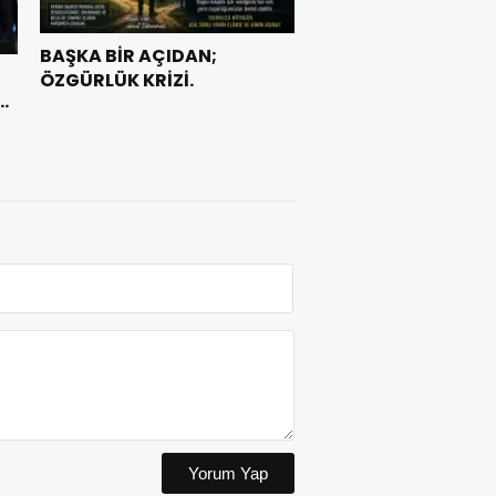
BAŞKA BİR AÇIDAN;
ÖZGÜRLÜK KRİZİ.
e
Yorum Yap