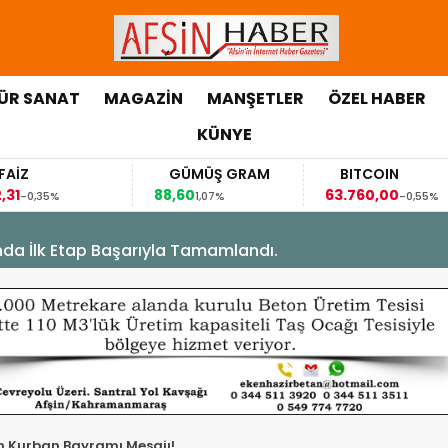
ÜR SANAT
MAGAZİN
MANŞETLER
ÖZEL HABER
KÜNYE
İZ
GÜMÜŞ GRAM
BITCOIN
1
88,60
63.760,00
-0,35%
1,07%
-0,55%
’nda İlk Etap Başarıyla Tamamlandı.
 Kurban Bayramı Mesajı!