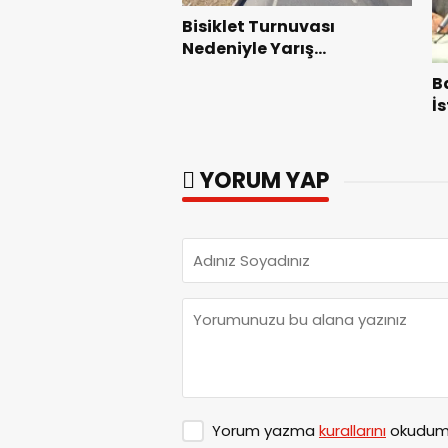
Bisiklet Turnuvası
Nedeniyle Yarış
Güzergahında Geçici
B
Trafik Düzenlemelerine
İ
Gidilecek!.
F
G
YORUM YAP
Yorum yazma
kurallarını
okudum 