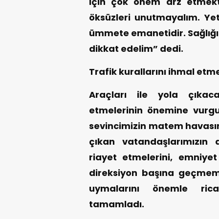
için çok önem arz etmek
öksüzleri unutmayalım. Ye
ümmete emanetidir. Sağlığı
dikkat edelim” dedi.
Trafik kurallarını ihmal etm
Araçları ile yola çıkaca
etmelerinin önemine vur
sevincimizin matem havasın
çıkan vatandaşlarımızın di
riayet etmelerini, emniyet
direksiyon başına geçmemel
uymalarını önemle rica
tamamladı.