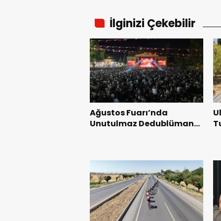
İlginizi Çekebilir
Ağustos Fuarı’nda
U
Unutulmaz Dedublüman
T
Gecesi.
B