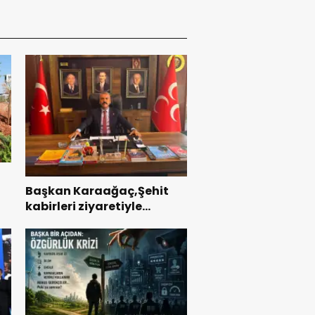
Başkan Karaağaç,Şehit
kabirleri ziyaretiyle
ı
görevine başladı.