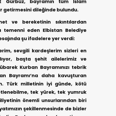
t Gürbüz, bayramın tüm İslam
r getirmesini dileğinde bulundu.
et ve bereketinin sıkıntılardan
ı temenni eden Elbistan Belediye
ajında şu ifadelere yer verdi:
erim, sevgili kardeşlerim sizleri en
ıyor, başta şehit ailelerimiz ve
übarek Kurban Bayramınızı tebrik
rban Bayramı’na daha kavuşturan
 Türk milletinin iyi günde, kötü
etlenebilme, tek yürek, tek yumruk
iyetinin önemli unsurlarından biri
atımızın şekillenmesinde de bizler