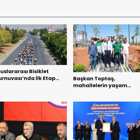
luslararası Bisiklet
urnuvası’nda İlk Etap
Başkan Toptaş,
aşarıyla Tamamlandı.
mahallelerin yaşam
kalitesini artıran parklar
ziyaret etti.