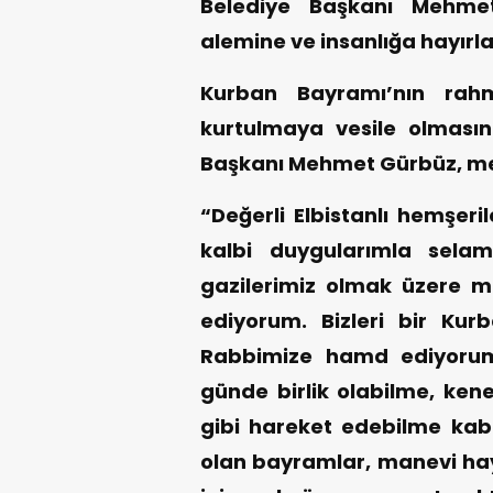
Belediye Başkanı Mehme
alemine ve insanlığa hayırla
Kurban Bayramı’nın rahm
kurtulmaya vesile olmasın
Başkanı Mehmet Gürbüz, mes
“Değerli Elbistanlı hemşeril
kalbi duygularımla selaml
gazilerimiz olmak üzere m
ediyorum. Bizleri bir Ku
Rabbimize hamd ediyorum.
günde birlik olabilme, ken
gibi hareket edebilme kabil
olan bayramlar, manevi hay