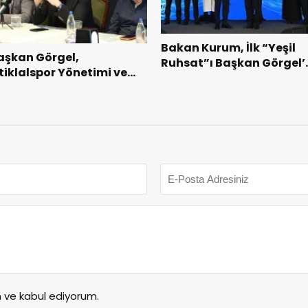
Bakan Kurum, İlk “Yeşil
aşkan Görgel,
Ruhsat”ı Başkan Görgel’
stiklalspor Yönetimi ve
Takdim Etti.
utbolcularıyla Bir Araya
eldi.
ve kabul ediyorum.