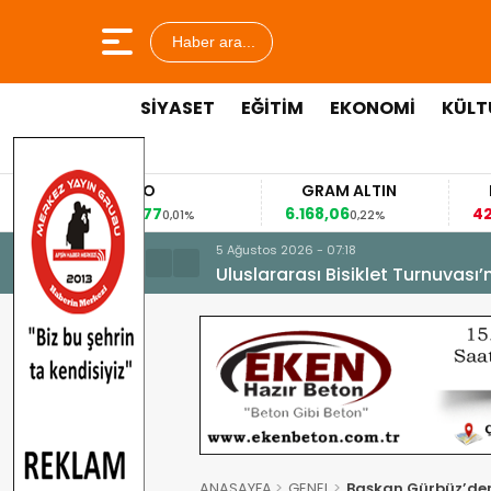
Haber ara...
SİYASET
EĞİTİM
EKONOMİ
KÜLT
EURO
GRAM ALTIN
FA
53,8477
6.168,06
42,3
0,01%
0,22%
5 Ağustos 2026 - 07:18
Uluslararası Bisiklet Turnuvası
ANASAYFA
GENEL
Başkan Gürbüz’den