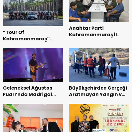
Anahtar Parti
“Tour Of
Kahramanmaraş İl
Kahramanmaraş”
Başkanı Kayıran, Afşin
Uluslararası Yol
Teşkilatı ile buluştu.
Bisikleti Turnuvası
Tamamlandı.
Geleneksel Ağustos
Büyükşehirden Gerçeği
Fuarı’nda Madrigal
Aratmayan Yangın ve
Coşkusu.
Kurtarma Tatbikatı.