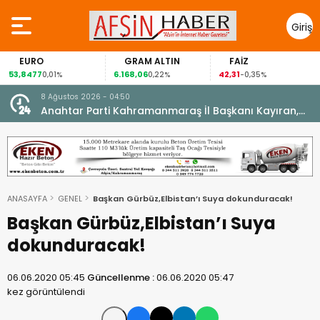
Giriş
Yap
RO
GRAM ALTIN
FAİZ
GÜM
77
6.168,06
42,31
88,60
0,01%
0,22%
-0,35%
1,
8 Ağustos 2026 - 04:50
ikleti
Anahtar Parti Kahramanmaraş İl Başkanı Kayıran,
Afşin Teşkilatı ile buluştu.
ANASAYFA
GENEL
Başkan Gürbüz,Elbistan’ı Suya dokunduracak!
Başkan Gürbüz,Elbistan’ı Suya
dokunduracak!
06.06.2020 05:45
Güncellenme :
06.06.2020 05:47
kez görüntülendi