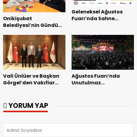
Geleneksel Ağustos
Onikişubat
Fuarı’nda Sahne
Belediyesi’nin Gündüz
Zakkum’un.
Bakımevi’nde yeni
dönemin ön kayıtları
başladı.
Vali Ünlüer ve Başkan
Ağustos Fuarı’nda
Görgel’den Vakıflar
Unutulmaz
Genel Müdürlüğü’ne
Dedublüman Gecesi.
ziyaret.
YORUM YAP