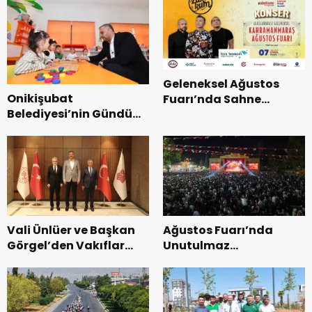
Geleneksel Ağustos
Onikişubat
Fuarı’nda Sahne
Belediyesi’nin Gündüz
Zakkum’un.
Bakımevi’nde yeni
dönemin ön kayıtları
başladı.
Vali Ünlüer ve Başkan
Ağustos Fuarı’nda
Görgel’den Vakıflar
Unutulmaz
Genel Müdürlüğü’ne
Dedublüman Gecesi.
ziyaret.