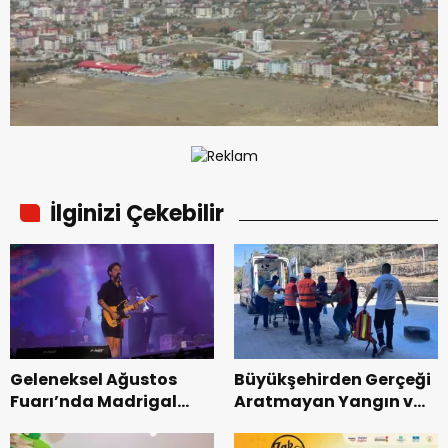
İlginizi Çekebilir
Geleneksel Ağustos
Büyükşehirden Gerçeği
Fuarı’nda Madrigal
Aratmayan Yangın ve
Coşkusu.
Kurtarma Tatbikatı.