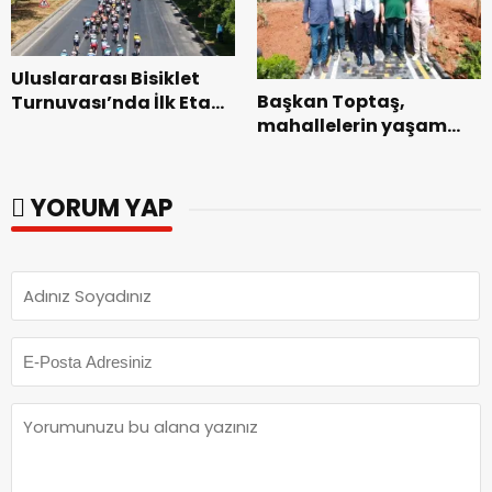
Uluslararası Bisiklet
Başkan Toptaş,
Turnuvası’nda İlk Etap
mahallelerin yaşam
Başarıyla
kalitesini artıran
Tamamlandı.
parkları ziyaret etti.
YORUM YAP