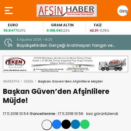
Giriş
Yap
EURO
GRAM ALTIN
FAİZ
53,8477
6.168,06
42,31
0,01%
0,22%
-0,35%
6 Ağustos 2026 - 16:25
su.
Büyükşehirden Gerçeği Aratmayan Yangın ve
Kurtarma Tatbikatı.
ANASAYFA
GENEL
Başkan Güven’den Afşinlilere Müjde!
Başkan Güven’den Afşinlilere
Müjde!
17.11.2018 10:54
Güncellenme :
17.11.2018 10:56
kez görüntülendi