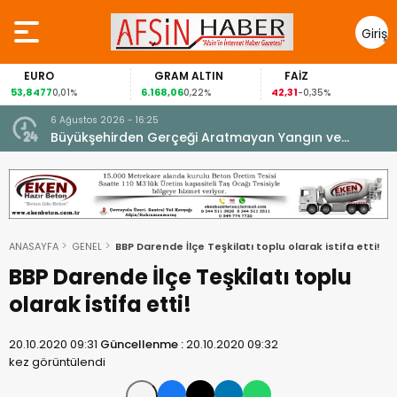
Giriş
Yap
EURO
GRAM ALTIN
FAİZ
53,8477
6.168,06
42,31
0,01%
0,22%
-0,35%
6 Ağustos 2026 - 16:25
su.
Büyükşehirden Gerçeği Aratmayan Yangın ve
Kurtarma Tatbikatı.
ANASAYFA
GENEL
BBP Darende İlçe Teşkilatı toplu olarak istifa etti!
BBP Darende İlçe Teşkilatı toplu
olarak istifa etti!
20.10.2020 09:31
Güncellenme :
20.10.2020 09:32
kez görüntülendi