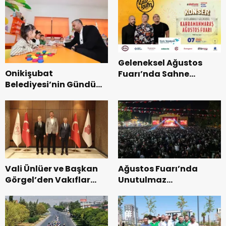
Geleneksel Ağustos
Onikişubat
Fuarı’nda Sahne
Belediyesi’nin Gündüz
Zakkum’un.
Bakımevi’nde yeni
dönemin ön kayıtları
başladı.
Vali Ünlüer ve Başkan
Ağustos Fuarı’nda
Görgel’den Vakıflar
Unutulmaz
Genel Müdürlüğü’ne
Dedublüman Gecesi.
ziyaret.