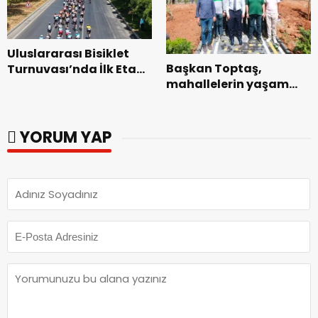
Uluslararası Bisiklet
Başkan Toptaş,
Turnuvası’nda İlk Etap
mahallelerin yaşam
Başarıyla
kalitesini artıran
Tamamlandı.
parkları ziyaret etti.
YORUM YAP