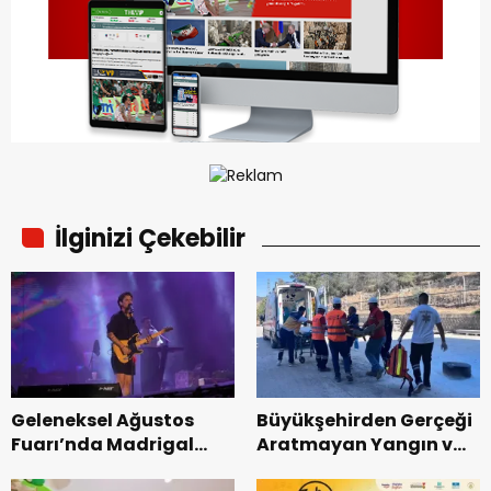
İlginizi Çekebilir
Geleneksel Ağustos
Büyükşehirden Gerçeği
Fuarı’nda Madrigal
Aratmayan Yangın ve
Coşkusu.
Kurtarma Tatbikatı.