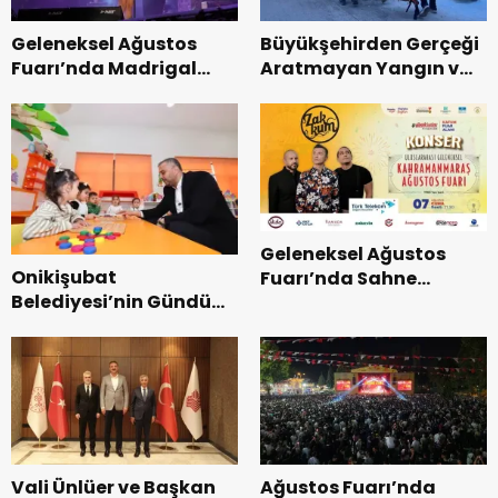
Geleneksel Ağustos
Büyükşehirden Gerçeği
Fuarı’nda Madrigal
Aratmayan Yangın ve
Coşkusu.
Kurtarma Tatbikatı.
Geleneksel Ağustos
Onikişubat
Fuarı’nda Sahne
Belediyesi’nin Gündüz
Zakkum’un.
Bakımevi’nde yeni
dönemin ön kayıtları
başladı.
Vali Ünlüer ve Başkan
Ağustos Fuarı’nda