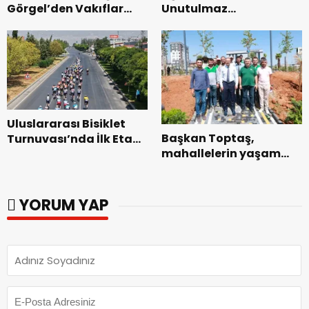
Görgel’den Vakıflar
Unutulmaz
Genel Müdürlüğü’ne
Dedublüman Gecesi.
ziyaret.
Uluslararası Bisiklet
Başkan Toptaş,
Turnuvası’nda İlk Etap
mahallelerin yaşam
Başarıyla
kalitesini artıran
Tamamlandı.
parkları ziyaret etti.
YORUM YAP