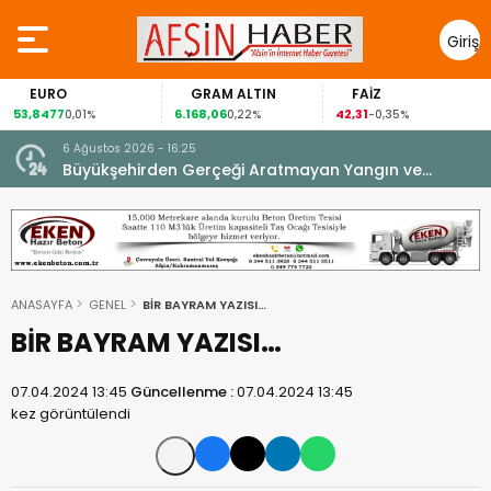
Giriş
Yap
EURO
GRAM ALTIN
FAİZ
53,8477
6.168,06
42,31
0,01%
0,22%
-0,35%
6 Ağustos 2026 - 16:25
su.
Büyükşehirden Gerçeği Aratmayan Yangın ve
Kurtarma Tatbikatı.
ANASAYFA
GENEL
BİR BAYRAM YAZISI…
BİR BAYRAM YAZISI…
07.04.2024 13:45
Güncellenme :
07.04.2024 13:45
kez görüntülendi