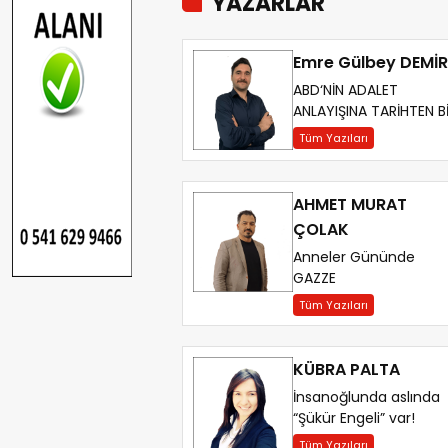
YAZARLAR
Emre Gülbey DEMİR
ABD‘NİN ADALET
ANLAYIŞINA TARİHTEN B
ÖRNEK
Tüm Yazıları
AHMET MURAT
ÇOLAK
Anneler Gününde
GAZZE
Tüm Yazıları
KÜBRA PALTA
İnsanoğlunda aslında
“Şükür Engeli” var!
Tüm Yazıları