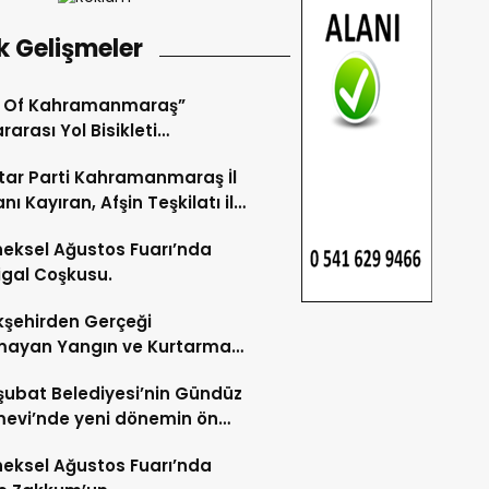
k Gelişmeler
r Of Kahramanmaraş”
rarası Yol Bisikleti
uvası Tamamlandı.
ar Parti Kahramanmaraş İl
nı Kayıran, Afşin Teşkilatı ile
tu.
eksel Ağustos Fuarı’nda
gal Coşkusu.
şehirden Gerçeği
mayan Yangın ve Kurtarma
katı.
şubat Belediyesi’nin Gündüz
evi’nde yeni dönemin ön
ları başladı.
eksel Ağustos Fuarı’nda