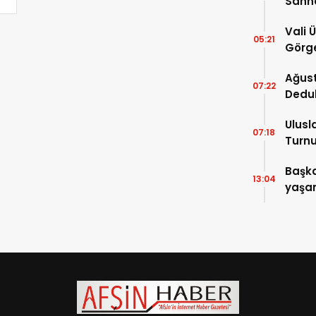
Sahn
Vali 
05:21
Görge
Müdür
Ağust
07:22
Dedu
Ulusl
07:18
Turnu
Tama
Başka
13:04
yaşam
ziyare