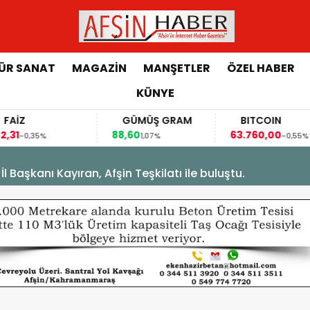
ÜR SANAT
MAGAZİN
MANŞETLER
ÖZEL HABER
KÜNYE
FAİZ
GÜMÜŞ GRAM
BITCOIN
,31
88,60
63.760,00
-0,35%
1,07%
-0,55%
Başkanı Kayıran, Afşin Teşkilatı ile buluştu.