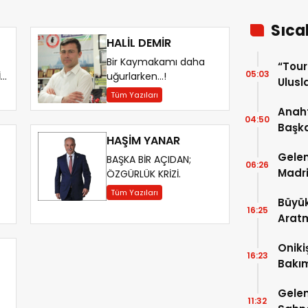
Sıca
HALİL DEMİR
Bir Kaymakamı daha
“Tou
05:03
İR
uğurlarken…!
Ulusla
Tüm Yazıları
Turn
Anaht
04:50
Başka
HAŞİM YANAR
buluş
Gelen
BAŞKA BİR AÇIDAN;
06:26
Madri
ÖZGÜRLÜK KRİZİ.
Tüm Yazıları
Büyük
16:25
Arat
Tatbi
Oniki
16:23
Bakım
kayıt
Gelen
11:32