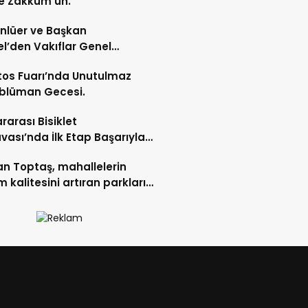
e Zakkum’un.
Ünlüer ve Başkan
l’den Vakıflar Genel
lüğü’ne ziyaret.
os Fuarı’nda Unutulmaz
blüman Gecesi.
ararası Bisiklet
vası’nda İlk Etap Başarıyla
mlandı.
n Toptaş, mahallelerin
 kalitesini artıran parkları
t etti.