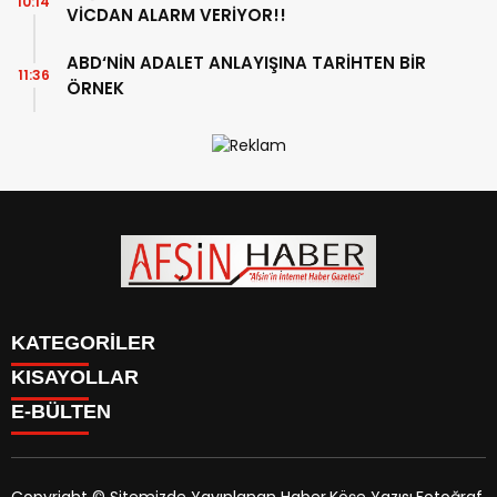
10:14
VİCDAN ALARM VERİYOR!!
ABD‘NİN ADALET ANLAYIŞINA TARİHTEN BİR
11:36
ÖRNEK
KATEGORİLER
KISAYOLLAR
SİYASET
E-BÜLTEN
EĞİTİM
SİYASET
EKONOMİ
EĞİTİM
KÜLTÜR SANAT
EKONOMİ
MAGAZİN