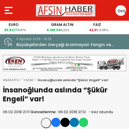
Giriş
Yap
EURO
GRAM ALTIN
FAİZ
53,8477
6.168,06
42,31
0,01%
0,22%
-0,35%
6 Ağustos 2026 - 16:25
su.
Büyükşehirden Gerçeği Aratmayan Yangın ve
Kurtarma Tatbikatı.
ANASAYFA
YAZAR
İnsanoğlunda aslında “Şükür Engeli” var!
İnsanoğlunda aslında “Şükür
Engeli” var!
06.02.2018 21:11
Güncellenme :
06.02.2018 21:12
-
kez okundu