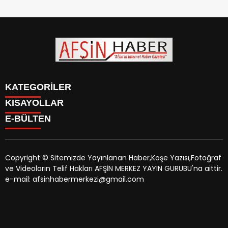
KATEGORİLER
KISAYOLLAR
SİYASET
E-BÜLTEN
EĞİTİM
SİYASET
EKONOMİ
EĞİTİM
KÜLTÜR SANAT
EKONOMİ
MAGAZİN
Copyright © Sitemizde Yayınlanan Haber,Köşe Yazısı,Fotoğraf
KÜLTÜR SANAT
MANŞETLER
ve Videoların Telif Hakları AFŞİN MERKEZ YAYIN GURUBU'na aittir.
MAGAZİN
afsinhaber.com
e-bültenine abone olarak, tarafınıza haber,
ÖZEL HABER
e-mail: afsinhabermerkezi@gmail.com
MANŞETLER
duyuru ve kampanya içerikli e-postaların gönderilmesini
SAĞLIK
ÖZEL HABER
kabul etmiş olursunuz.
SPOR
SAĞLIK
TEKNOLOJİ
SPOR
VEFAT
TEKNOLOJİ