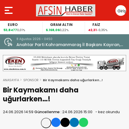
Giriş
Yap
EURO
GRAM ALTIN
FAİZ
53,8477
6.168,06
42,31
0,01%
0,22%
-0,35%
8 Ağustos 2026 - 04:50
ikleti
Anahtar Parti Kahramanmaraş İl Başkanı Kayıran,
Afşin Teşkilatı ile buluştu.
ANASAYFA
SPONSOR
Bir Kaymakamı daha uğurlarken…!
Bir Kaymakamı daha
uğurlarken…!
24.06.2026 14:59
Güncellenme :
24.06.2026 15:00
-
kez okundu