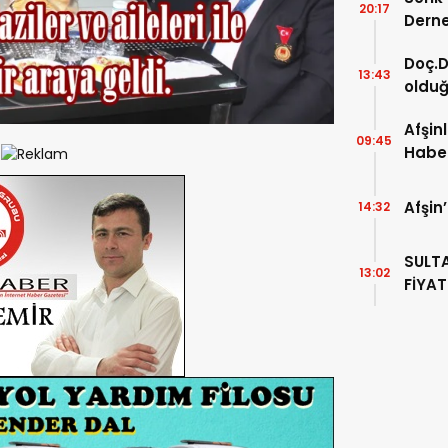
20:17
Derne
Doç.D
13:43
olduğ
Öğren
Afşin
09:45
Haber
Afşin
14:32
SULTAN PAZ
13:02
FİYAT