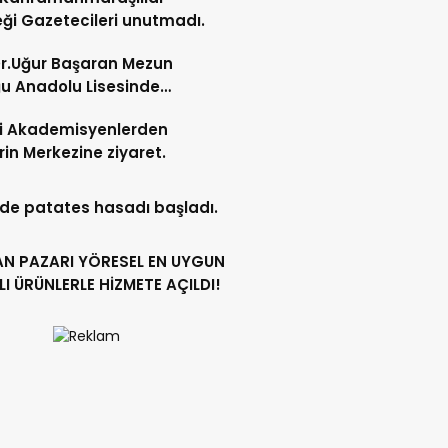
ği Gazetecileri unutmadı.
r.Uğur Başaran Mezun
u Anadolu Lisesinde
cilerle buluştu.
li Akademisyenlerden
in Merkezine ziyaret.
’de patates hasadı başladı.
ARI YÖRESEL EN UYGUN
LI ÜRÜNLERLE HİZMETE AÇILDI!