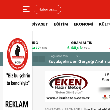
Haber ara...
SİYASET
EĞİTİM
EKONOMİ
KÜLT
EURO
GRAM ALTIN
F
53,8477
6.168,06
42,
0,01%
0,22%
6 Ağustos 2026 - 16:25
Büyükşehirden Gerçeği Aratma
ANASAYFA
SPONSOR
İlçe Protokolü G