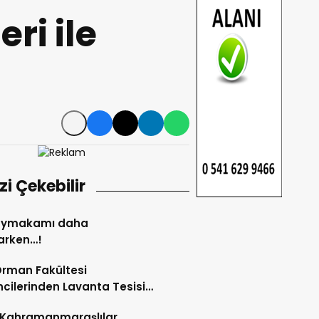
eri ile
izi Çekebilir
Kaymakamı daha
arken…!
rman Fakültesi
cilerinden Lavanta Tesisi
etim Alanlarına Teknik Gezi.
 Kahramanmaraşlılar