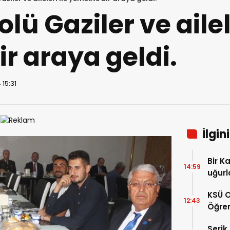
olü Gaziler ve ailel
r araya geldi.
 15:31
İlgin
Bir 
14:59
uğurl
KSÜ O
12:43
Öğren
ve Ür
Serik