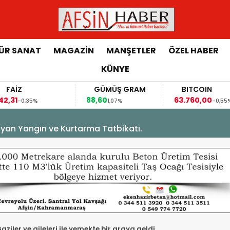
ÜR SANAT
MAGAZİN
MANŞETLER
ÖZEL HABER
KÜNYE
AİZ
GÜMÜŞ GRAM
BITCOIN
31
88,60
63.760,00
-0,35%
1,07%
-0,55%
yan Yangın ve Kurtarma Tatbikatı.
aziler ve aileleri ile yemekte bir araya geldi.