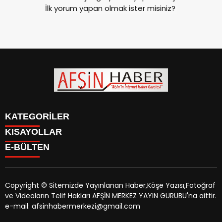
İlk yorum yapan olmak ister misiniz?
KATEGORİLER
KISAYOLLAR
SİYASET
E-BÜLTEN
EĞİTİM
SİYASET
EKONOMİ
EĞİTİM
KÜLTÜR SANAT
EKONOMİ
MAGAZİN
Copyright © Sitemizde Yayınlanan Haber,Köşe Yazısı,Fotoğraf
KÜLTÜR SANAT
MANŞETLER
ve Videoların Telif Hakları AFŞİN MERKEZ YAYIN GURUBU'na aittir.
MAGAZİN
afsinhaber.com
e-bültenine abone olarak, tarafınıza haber,
ÖZEL HABER
e-mail: afsinhabermerkezi@gmail.com
MANŞETLER
duyuru ve kampanya içerikli e-postaların gönderilmesini
SAĞLIK
ÖZEL HABER
kabul etmiş olursunuz.