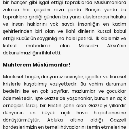
bir hançer gibi işgal ettiği topraklarda Müslümanlara
zulmün her çeşidini reva gördü. Barışın yurdu bu
topraklara girdiği günden bu yana, uluslararası hukuku
ve insan haklarını yok saydı. İnsanlığın en kadim
şehirlerinden biri olan ve ilahî dinlerin kutsal kabul
ettiği Kudüs’ün saygınlığına halel getirdi. İlk kıblemiz ve
kutsal mabedimiz olan Mescid-i Aksâ’nın
dokunulmazlığını ihlal etti.
Muhterem Müslümanlar!
Maalesef bugün, dünyamız savaşlar, işgaller ve küresel
krizlerle kuşatılmış vaziyettedir. Bu vahim durumun
bedelini ise en çok zayıflar, mazlumlar ve çocuklar
ödemektedir. İşte Gazze’de yaşananlar, bunun en açık
örneğidir. İsrail, bir Filistin şehri olan Gazze’yi yıllardır
dünyanın en büyük açık hava hapishanesine
dönüştürmüştür. Abluka altına aldığı Gazzeli
kardeşlerimizin en temel ihtiyaçlarını temin etmelerine