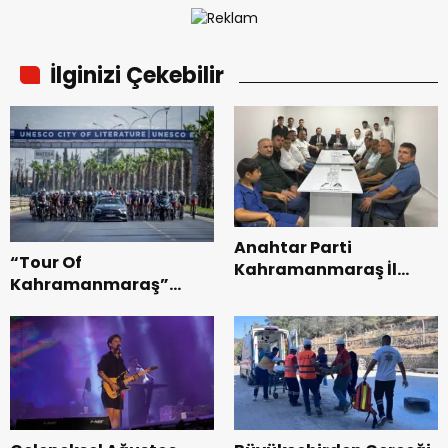
İlginizi Çekebilir
Anahtar Parti
“Tour Of
Kahramanmaraş İl
Kahramanmaraş”
Başkanı Kayıran, Afşin
Uluslararası Yol
Teşkilatı ile buluştu.
Bisikleti Turnuvası
Tamamlandı.