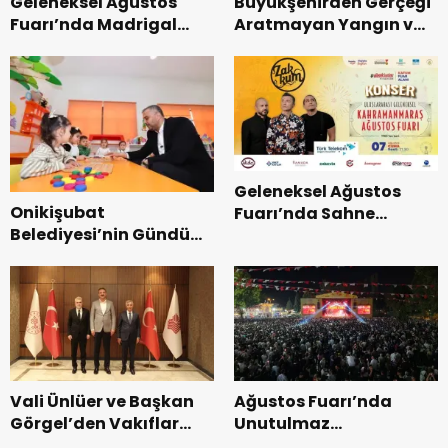
Geleneksel Ağustos
Büyükşehirden Gerçeği
Fuarı’nda Madrigal
Aratmayan Yangın ve
Coşkusu.
Kurtarma Tatbikatı.
Geleneksel Ağustos
Onikişubat
Fuarı’nda Sahne
Belediyesi’nin Gündüz
Zakkum’un.
Bakımevi’nde yeni
dönemin ön kayıtları
başladı.
Vali Ünlüer ve Başkan
Ağustos Fuarı’nda
Görgel’den Vakıflar
Unutulmaz
Genel Müdürlüğü’ne
Dedublüman Gecesi.