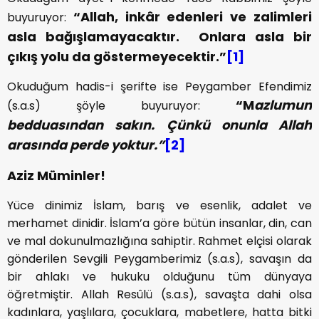
“Allah, inkâr edenleri ve zalimleri
buyuruyor:
asla bağışlamayacaktır. Onlara asla bir
çıkış yolu da göstermeyecektir.”
[1]
Okuduğum hadis-i şerifte ise Peygamber Efendimiz
“M
azlumun
(s.a.s) şöyle buyuruyor:
bedduasından sakın. Çünkü onunla Allah
arasında perde yoktur.”
[2]
Aziz Müminler!
Yüce dinimiz İslam, barış ve esenlik, adalet ve
merhamet dinidir. İslam’a göre bütün insanlar, din, can
ve mal dokunulmazlığına sahiptir. Rahmet elçisi olarak
gönderilen Sevgili Peygamberimiz (s.a.s), savaşın da
bir ahlakı ve hukuku olduğunu tüm dünyaya
öğretmiştir. Allah Resûlü (s.a.s), savaşta dahi olsa
kadınlara, yaşlılara, çocuklara, mabetlere, hatta bitki