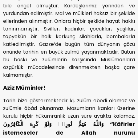
bile engel olmuştur. Kardeşlerimiz yerinden ve
yurdundan edilmiştir. Mal ve mülkleri haksız bir şekilde
ellerinden alınmıştır. Onlara hiçbir şekilde hayat hakkı
tanınmamıştır. Siviller, kadınlar, çocuklar, yaşlılar,
topyekûn bir halk korkunç silahlarla, bombalarla
katledilmiştir. Gazze’de bugün tüm dünyanın gözü
önünde tarihin en büyük zulmü yaşanmaktadır. Bütün
bu baskı ve zulümlerin karşısında Müslümanlara
özgürlük mücadelesinde direnmekten başka çare
kalmamıştır.
Aziz Müminler!
Tarih bize göstermektedir ki, zulüm ebedi olamaz ve
zulümle âbâd olunamaz. Masumların kanları üzerine
kurulu hiçbir hükümranlık uzun süre ayakta kalamaz.
وَاللّٰهُ مُتِمُّ نُورِه۪ وَلَوْ كَرِهَ الْكَافِرُونَ
“Kâfirler
istemeseler de Allah nurunu