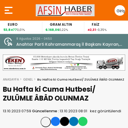
Giriş
Yap
EURO
GRAM ALTIN
FAİZ
,8477
6.168,06
42,31
88,
0,01%
0,22%
-0,35%
8 Ağustos 2026 - 04:50
ikleti
Anahtar Parti Kahramanmaraş İl Başkanı Kayıran,
Afşin Teşkilatı ile buluştu.
ANASAYFA
GENEL
Bu Hafta ki Cuma Hutbesi/ ZULÜMLE ÂBÂD OLUNMAZ
Bu Hafta ki Cuma Hutbesi/
ZULÜMLE ÂBÂD OLUNMAZ
13.10.2023 07:59
Güncellenme :
13.10.2023 08:01
kez görüntülendi