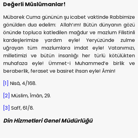
Değerli Müslümanlar!
Mübarek Cuma gününün şu icabet vaktinde Rabbimize
gönülden dua edelim: Allah’ım! Bütün dünyanın gözü
önünde topluca katledilen mağdur ve mazlum Filistinli
kardeşlerimize yardım eyle! Yeryüzünde zulme
uğrayan tüm mazlumlara imdat eyle! Vatanımızı,
milletimizi ve bütün insanlığı her türlü kötülükten
muhafaza eyle! Ümmet-i Muhammed’e birlik ve
beraberlik, feraset ve basiret ihsan eyle! Âmin!
[1]
Nisâ, 4/168.
[2]
Müslim, Îmân, 29.
[3]
Saff, 61/8.
Din Hizmetleri Genel Müdürlüğü