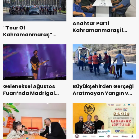
Anahtar Parti
“Tour Of
Kahramanmaraş İl
Kahramanmaraş”
Başkanı Kayıran, Afşin
Uluslararası Yol
Teşkilatı ile buluştu.
Bisikleti Turnuvası
Tamamlandı.
Geleneksel Ağustos
Büyükşehirden Gerçeği
Fuarı’nda Madrigal
Aratmayan Yangın ve
Coşkusu.
Kurtarma Tatbikatı.