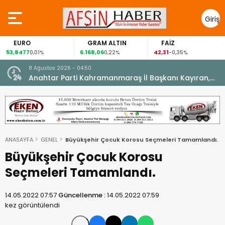
Giriş
Yap
EURO
GRAM ALTIN
FAİZ
53,8477
6.168,06
42,31
8
0,01%
0,22%
-0,35%
8 Ağustos 2026 - 04:50
ikleti
Anahtar Parti Kahramanmaraş İl Başkanı Kayıran,
Afşin Teşkilatı ile buluştu.
ANASAYFA
GENEL
Büyükşehir Çocuk Korosu Seçmeleri Tamamlandı.
Büyükşehir Çocuk Korosu
Seçmeleri Tamamlandı.
14.05.2022 07:57
Güncellenme :
14.05.2022 07:59
kez görüntülendi