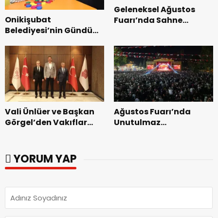
Geleneksel Ağustos
Onikişubat
Fuarı’nda Sahne
Belediyesi’nin Gündüz
Zakkum’un.
Bakımevi’nde yeni
dönemin ön kayıtları
başladı.
Vali Ünlüer ve Başkan
Ağustos Fuarı’nda
Görgel’den Vakıflar
Unutulmaz
Genel Müdürlüğü’ne
Dedublüman Gecesi.
ziyaret.
YORUM YAP