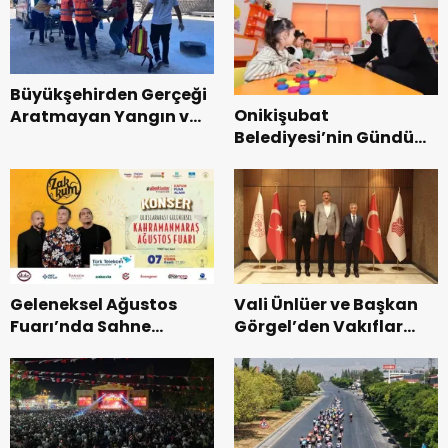
Büyükşehirden Gerçeği
Onikişubat
Aratmayan Yangın ve
Belediyesi’nin Gündüz
Kurtarma Tatbikatı.
Bakımevi’nde yeni
dönemin ön kayıtları
başladı.
Geleneksel Ağustos
Vali Ünlüer ve Başkan
Fuarı’nda Sahne
Görgel’den Vakıflar
Zakkum’un.
Genel Müdürlüğü’ne
ziyaret.