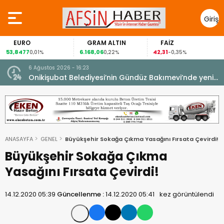
Giriş
Yap
EURO
GRAM ALTIN
FAİZ
53,8477
6.168,06
42,31
0,01%
0,22%
-0,35%
6 Ağustos 2026 - 16:23
Onikişubat Belediyesi’nin Gündüz Bakımevi’nde yeni
dönemin ön kayıtları başladı.
ANASAYFA
GENEL
Büyükşehir Sokağa Çıkma Yasağını Fırsata Çevirdi!
Büyükşehir Sokağa Çıkma
Yasağını Fırsata Çevirdi!
14.12.2020 05:39
Güncellenme :
14.12.2020 05:41
kez görüntülendi