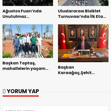
Ağustos Fuarı’nda
Uluslararası Bisiklet
Unutulmaz
Turnuvası’nda İlk Etap
Dedublüman Gecesi.
Başarıyla
Tamamlandı.
Başkan Toptaş,
Başkan
mahallelerin yaşam
Karaağaç,Şehit
kalitesini artıran
kabirleri ziyaretiyle
parkları ziyaret etti.
görevine başladı.
YORUM YAP