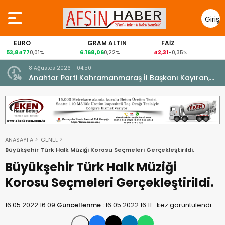
Giriş
Yap
EURO
GRAM ALTIN
FAİZ
53,8477
6.168,06
42,31
0,01%
0,22%
-0,35%
8 Ağustos 2026 - 04:50
ikleti
Anahtar Parti Kahramanmaraş İl Başkanı Kayıran,
Afşin Teşkilatı ile buluştu.
ANASAYFA
GENEL
Büyükşehir Türk Halk Müziği Korosu Seçmeleri Gerçekleştirildi.
Büyükşehir Türk Halk Müziği
Korosu Seçmeleri Gerçekleştirildi.
16.05.2022 16:09
Güncellenme :
16.05.2022 16:11
kez görüntülendi