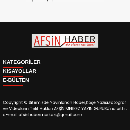
KATEGORİLER
KISAYOLLAR
SİYASET
E-BÜLTEN
EĞİTİM
SİYASET
EKONOMİ
EĞİTİM
KÜLTÜR SANAT
EKONOMİ
MAGAZİN
Copyright © Sitemizde Yayınlanan Haber,Köşe Yazısı,Fotoğraf
KÜLTÜR SANAT
MANŞETLER
ve Videoların Telif Hakları AFŞİN MERKEZ YAYIN GURUBU'na aittir.
MAGAZİN
afsinhaber.com
e-bültenine abone olarak, tarafınıza haber,
ÖZEL HABER
e-mail: afsinhabermerkezi@gmail.com
MANŞETLER
duyuru ve kampanya içerikli e-postaların gönderilmesini
SAĞLIK
ÖZEL HABER
kabul etmiş olursunuz.
SPOR
SAĞLIK