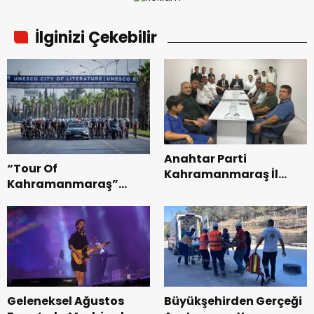
İlginizi Çekebilir
Anahtar Parti
“Tour Of
Kahramanmaraş İl
Kahramanmaraş”
Başkanı Kayıran, Afşin
Uluslararası Yol
Teşkilatı ile buluştu.
Bisikleti Turnuvası
Tamamlandı.
Geleneksel Ağustos
Büyükşehirden Gerçeği