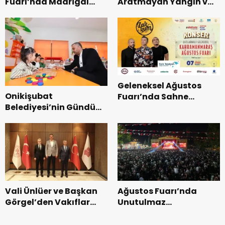
Fuarı’nda Madrigal
Aratmayan Yangın ve
Coşkusu.
Kurtarma Tatbikatı.
Geleneksel Ağustos
Onikişubat
Fuarı’nda Sahne
Belediyesi’nin Gündüz
Zakkum’un.
Bakımevi’nde yeni
dönemin ön kayıtları
başladı.
Vali Ünlüer ve Başkan
Ağustos Fuarı’nda
Görgel’den Vakıflar
Unutulmaz
Genel Müdürlüğü’ne
Dedublüman Gecesi.
ziyaret.