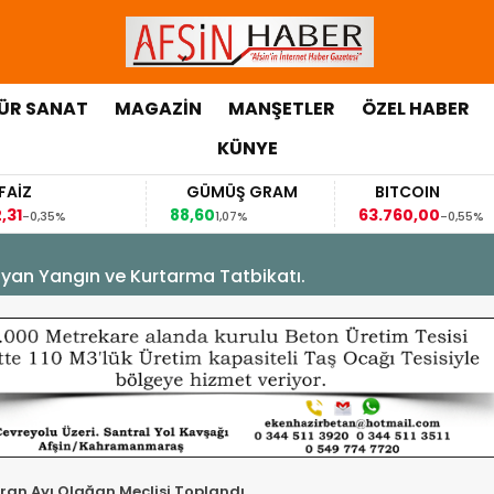
ÜR SANAT
MAGAZİN
MANŞETLER
ÖZEL HABER
KÜNYE
GÜMÜŞ GRAM
BITCOIN
GB
88,60
63.760,00
63,11
1,07%
-0,55%
yan Yangın ve Kurtarma Tatbikatı.
ran Ayı Olağan Meclisi Toplandı.