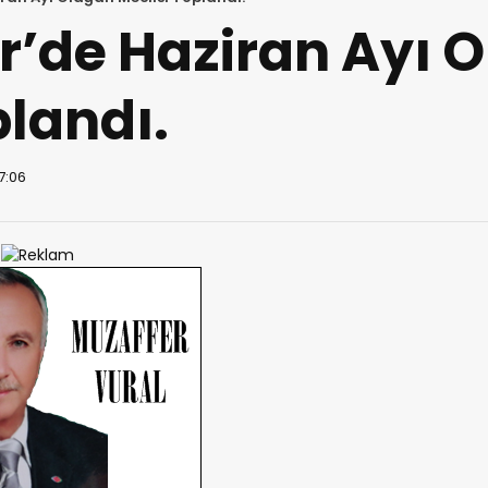
r’de Haziran Ayı 
plandı.
17:06