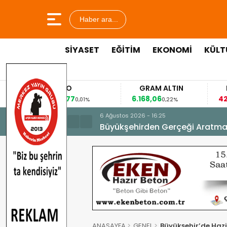
Haber ara...
SİYASET
EĞİTİM
EKONOMİ
KÜLT
EURO
GRAM ALTIN
FAİZ
53,8477
6.168,06
42,31
0,01%
0,22%
-0,35%
6 Ağustos 2026 - 16:25
Büyükşehirden Gerçeği Aratma
ANASAYFA
GENEL
Büyükşehir’de Hazi